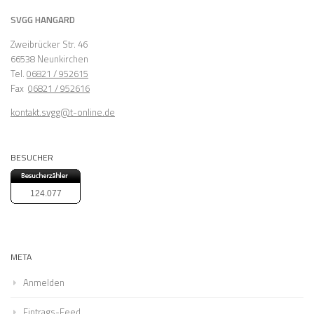
SVGG HANGARD
Zweibrücker Str. 46
66538 Neunkirchen
Tel.
06821 / 952615
Fax
06821 / 952616
kontakt.svgg@t-online.de
BESUCHER
124.077
META
Anmelden
Eintrags-Feed