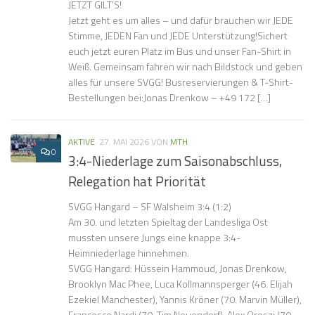
JETZT GILT’S!
Jetzt geht es um alles – und dafür brauchen wir JEDE
Stimme, JEDEN Fan und JEDE Unterstützung!Sichert
euch jetzt euren Platz im Bus und unser Fan-Shirt in
Weiß. Gemeinsam fahren wir nach Bildstock und geben
alles für unsere SVGG! Busreservierungen & T-Shirt-
Bestellungen bei:Jonas Drenkow – ‪+49 172 […]
AKTIVE
27. MAI 2026
VON
MTH
0
3:4-Niederlage zum Saisonabschluss,
Relegation hat Priorität
SVGG Hangard – SF Walsheim 3:4 (1:2)
Am 30. und letzten Spieltag der Landesliga Ost
mussten unsere Jungs eine knappe 3:4-
Heimniederlage hinnehmen.
SVGG Hangard: Hüssein Hammoud, Jonas Drenkow,
Brooklyn Mac Phee, Luca Kollmannsperger (46. Elijah
Ezekiel Manchester), Yannis Kröner (70. Marvin Müller),
Francesco Nardi (70. Tim Neuendorf), Alex Oroszi (70.