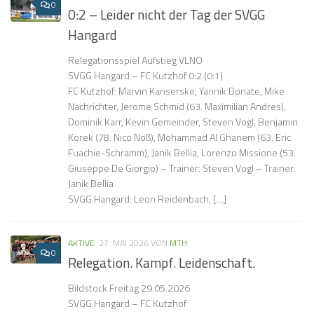
0
0:2 – Leider nicht der Tag der SVGG
Hangard
Relegationsspiel Aufstieg VLNO
SVGG Hangard – FC Kutzhof 0:2 (0:1)
FC Kutzhof: Marvin Kanserske, Yannik Donate, Mike
Nachrichter, Jerome Schmid (63. Maximilian Andres),
Dominik Karr, Kevin Gemeinder, Steven Vogl, Benjamin
Korek (78. Nico Noß), Mohammad Al Ghanem (63. Eric
Fuachie-Schramm), Janik Bellia, Lorenzo Missione (53.
Giuseppe De Giorgio) – Trainer: Steven Vogl – Trainer:
Janik Bellia
SVGG Hangard: Leon Reidenbach, […]
AKTIVE
27. MAI 2026
VON
MTH
0
Relegation. Kampf. Leidenschaft.
Bildstock Freitag 29.05.2026
SVGG Hangard – FC Kutzhof