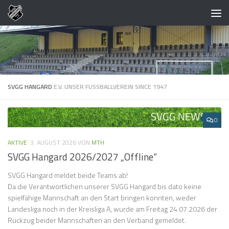
Zum Inhalt springen
SVGG HANGARD
E.V. UNSER FUSSBALLVEREIN SINCE 1947
0
AKTIVE
3. AUGUST 2026
VON
MTH
SVGG Hangard 2026/2027 „Offline“
SVGG Hangard meldet beide Teams ab!
Da die Verantwortlichen unserer SVGG Hangard bis dato keine
spielfähige Mannschaft an den Start bringen konnten, weder
Landesliga noch in der Kreisliga A, wurde am Freitag 24.07.2026 der
Rückzug beider Mannschaften an den Verband gemeldet.