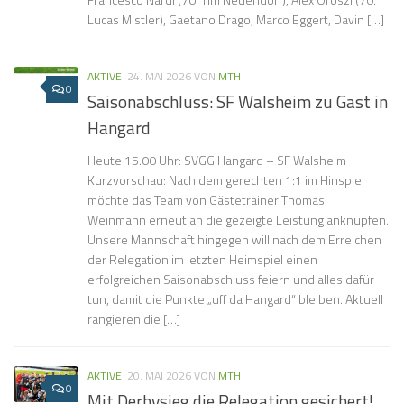
Lucas Mistler), Gaetano Drago, Marco Eggert, Davin […]
AKTIVE
24. MAI 2026
VON
MTH
0
Saisonabschluss: SF Walsheim zu Gast in
Hangard
Heute 15.00 Uhr: SVGG Hangard – SF Walsheim
Kurzvorschau: Nach dem gerechten 1:1 im Hinspiel
möchte das Team von Gästetrainer Thomas
Weinmann erneut an die gezeigte Leistung anknüpfen.
Unsere Mannschaft hingegen will nach dem Erreichen
der Relegation im letzten Heimspiel einen
erfolgreichen Saisonabschluss feiern und alles dafür
tun, damit die Punkte „uff da Hangard“ bleiben. Aktuell
rangieren die […]
AKTIVE
20. MAI 2026
VON
MTH
0
Mit Derbysieg die Relegation gesichert!