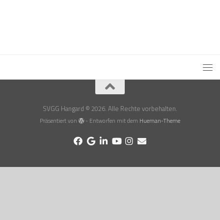
SVGG Hangard © 2026. Alle Rechte vorbehalten.
Präsentiert von
- Entworfen mit dem
Hueman-Theme