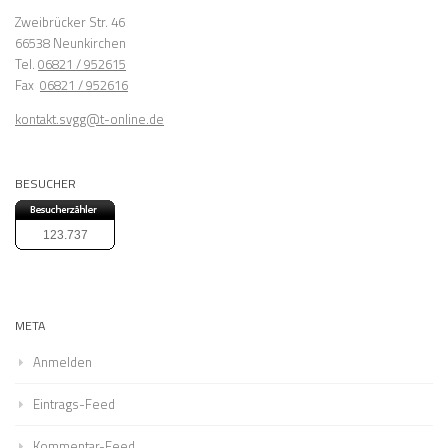
Zweibrücker Str. 46
66538 Neunkirchen
Tel.
06821 / 952615
Fax
06821 / 952616
kontakt.svgg@t-online.de
BESUCHER
123.737
META
Anmelden
Eintrags-Feed
Kommentar-Feed