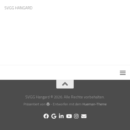
SVGG HANGARD
SVGG Hangard © 2026. Alle Rechte vorbehalten.
Präsentiert von
- Entworfen mit dem
Hueman-Theme