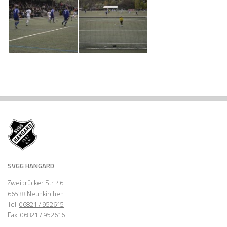
SVGG HANGARD
Zweibrücker Str. 46
66538 Neunkirchen
Tel.
06821 / 952615
Fax
06821 / 952616