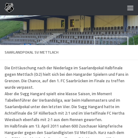
Zum Inhalt springen
SAARLANDPOKAL SV METTLACH
Die Enttäuschung nach der Niederlage im Saarlandpokal Halbfinale
gegen Mettlach (0:2) hielt sich bei den Hangarder Spielern und Fans in
Grenzen. Die Chance, auf den 1. FC Saarbrücken im Finale zu treffen
wurde verpasst.
Aber die Svgg Hangard spielt eine klasse Saison, im Moment
Tabellenführer der Verbandsliga, war beim Hallenmasters und im
Saarlandpokal unter den letzten Vier. Die Svgg Hangard hatte im
Achtelfinale die SF Köllerbach mit 2:1 und im Viertelfinale FC Hertha
Wiesbach ebenfalls mit 2:1 aus dem Rennen geworfen.
Im Halbfinale am 13. April 2011 sahen 600 Zuschauer kämpferische
Hangarder gegen den Saarlandligisten SV Mettlach. Kurz nach dem