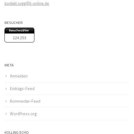
kontakt.svgg@t-online.de
BESUCHER
124.253
META
Anmelden
Eintrags-Feed
Kommentar-Feed
WordPress.org
KOLLING ECHO