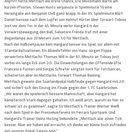
Anpfiff hatte Mettlach die erste Chance, Eric Moosmann klärte am
kurzen Pfosten. Steven Kuntz verpasste in Spielminute 10 eine
Hereingabe von Benjamin Cloß ganz knapp. In der 35. Spielminute klärt
Daniel Isensee nach dem Lupfer von Helmut Hürter über Torwart Tobias
Jost vor dem Tor. In der 45. Minute verlor Hangard in der
Vorwärtsbewegung den Ball, Salvatore Frenda traf mit einer
Bogenlampe aus 20 Metern zum 1:0 für Mettlach.
Nach der Halbzeitpause kam Hangard besser ins Spiel, vor allem mit
Standardsituationen. Ein Abwehrfehler von Hans-Jürgen Poppe
verwertete Mettlachs Thomas Will in der 61. Minute an Tobias Jost
vorbei ins lange Eck zum 2:0. Die Einwechslungen der Offensivkräfte
Francesco Furnari und Sergej Schrefer sorgten noch für Torchancen,
scheiterten aber an Mettlachs Torwart Thomas Beining.
Mettlach gewann das Saarlandpokal Halbfinale gegen Hangard mit 2:0
und sichert sich den Einzug ins Finale gegen den 1. FC Saarbrücken.
„Wir waren die spielerisch bessere Mannschaft, aber Hangard hat
kämpferisch stark dagegen gehalten. Ich weiß jetzt, warum es hier so
schwer ist zu gewinnen“, sagte SV Mettlach`s Trainer Werner Weiß
nach dem Spiel in der Pressekonferenz im Ferraro Sportpark. Und
Hangard`s Trainer Heinz Histing bekundete: „Mettlach war einen Tick
besser. Aber wir haben viel errreicht, ich denke wir könne hoch zufrieden
mit unserer Pokal-Saison sein.“