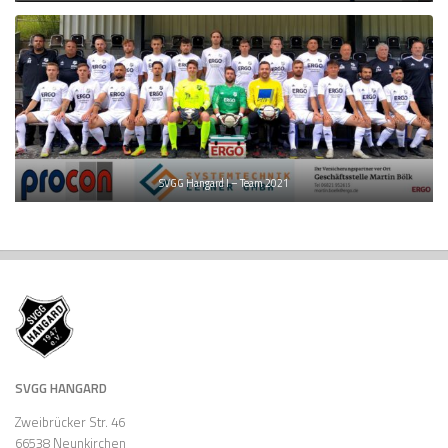
SVGG Hangard I – Team 2021
SVGG HANGARD
Zweibrücker Str. 46
66538 Neunkirchen