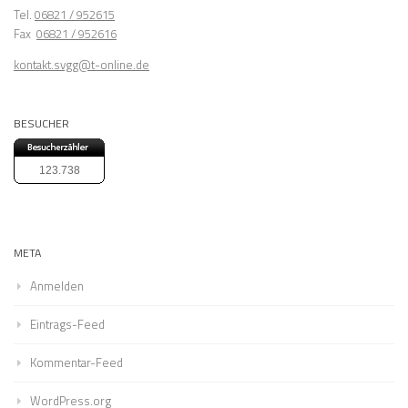
Tel.
06821 / 952615
Fax
06821 / 952616
kontakt.svgg@t-online.de
BESUCHER
123.738
META
Anmelden
Eintrags-Feed
Kommentar-Feed
WordPress.org