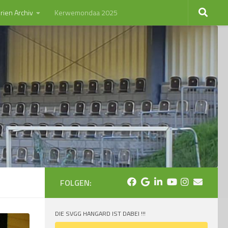
rien Archiv
Kerwemondaa 2025
FOLGEN:
DIE SVGG HANGARD IST DABEI !!!