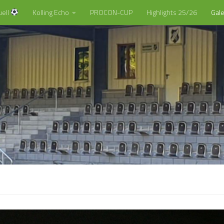
uell
Kolling Echo
PROCON-CUP
Highlights 25/26
Gale