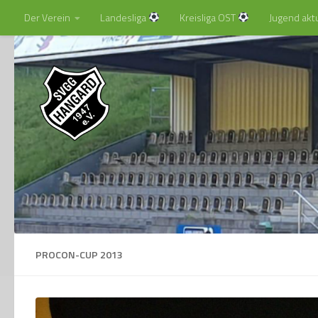
Der Verein
Landesliga
Kreisliga OST
Jugend akt
Zum Inhalt springen
PROCON-CUP 2013