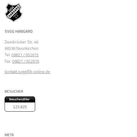
SVGG HANGARD
Zweibrücker Str. 46
66538 Neunkirchen
Tel.
06821 / 952615
Fax
06821 / 952616
kontakt.svgg@t-online.de
BESUCHER
123.825
META