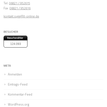
Tel.
06821 / 952615
Fax
06821 / 952616
kontakt.svgg@t-online.de
BESUCHER
124.093
META
Anmelden
Eintrags-Feed
Kommentar-Feed
WordPress.org