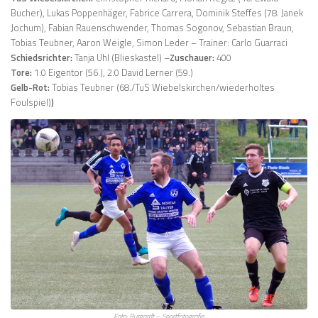
Bucher), Lukas Poppenhäger, Fabrice Carrera, Dominik Steffes (78. Janek
Jochum), Fabian Rauenschwender, Thomas Sogonov, Sebastian Braun,
Tobias Teubner, Aaron Weigle, Simon Leder – Trainer: Carlo Guarraci
Schiedsrichter:
Tanja Uhl (Blieskastel) –
Zuschauer:
400
Tore:
1:0 Eigentor (56.), 2:0 David Lerner (59.)
Gelb-Rot:
Tobias Teubner (68./TuS Wiebelskirchen/wiederholtes
Foulspiel)
)
Foto: Burgardt – Sportfotografie