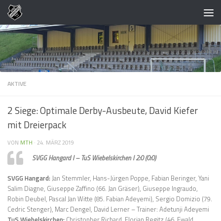
Zum Inhalt springen
AKTIVE
2 Siege: Optimale Derby-Ausbeute, David Kiefer
mit Dreierpack
VON
MTH
·
24. MÄRZ 2019
SVGG Hangard I – TuS Wiebelskirchen I 2:0 (0:0)
SVGG Hangard:
Jan Stemmler, Hans-Jürgen Poppe, Fabian Beringer, Yani
Salim Diagne, Giuseppe Zaffino (66. Jan Gräser), Giuseppe Ingraudo,
Robin Deubel, Pascal Jan Witte (85. Fabian Adeyemi), Sergio Domizio (79.
Cedric Stenger), Marc Dengel, David Lerner – Trainer: Adetunji Adeyemi
TuS Wiebelskirchen:
Christopher Richard, Florian Regitz (46. Ewald