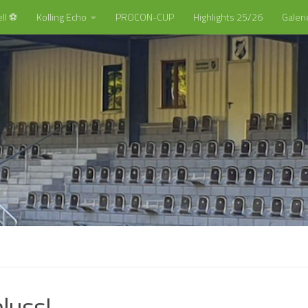
ll ⚽️
Kolling Echo
PROCON-CUP
Highlights 25/26
Galeri
hluss!