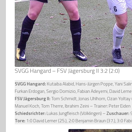
SVGG Hangard – FSV Jägersburg II 3:2 (2:0)
SVGG Hangard:
Kutaiba Alabid, Hans-Jürgen Poppe, Yani Salim
Furkan Erdogan, Sergio Domizio, Fabian Adeyemi, David Lerner
FSV Jägersburg II:
Tom Schmidt, Jonas Uhlhorn, Ozan Yoltay (7
Manuel Koch, Tom Therre, Ibrahim Zeini – Trainer: Peter Eiden
Schiedsrichter:
Lukas Jungfleisch (Völklingen) –
Zuschauer:
Tore:
1:0 David Lerner (25.), 2:0 Benjamin Braun (37.), 3:0 Fab