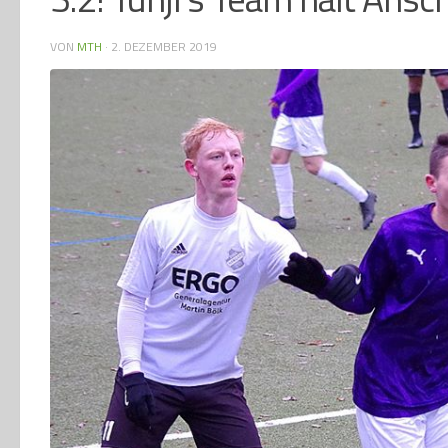
VON
MTH
·
2. DEZEMBER 2019