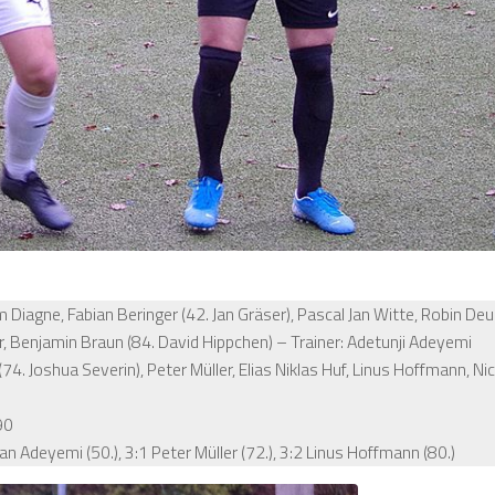
 Diagne, Fabian Beringer (42. Jan Gräser), Pascal Jan Witte, Robin Deu
, Benjamin Braun (84. David Hippchen) – Trainer: Adetunji Adeyemi
4. Joshua Severin), Peter Müller, Elias Niklas Huf, Linus Hoffmann, Ni
90
ian Adeyemi (50.), 3:1 Peter Müller (72.), 3:2 Linus Hoffmann (80.)