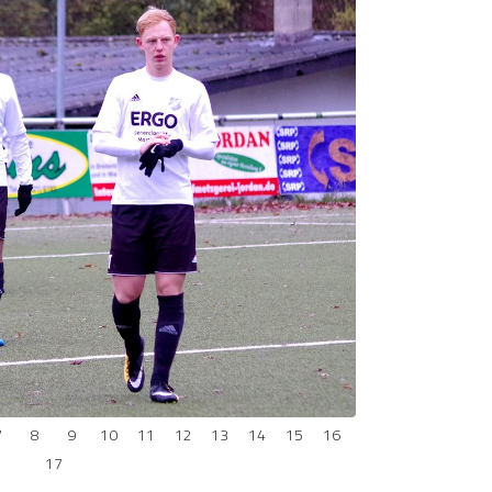
7
8
9
10
11
12
13
14
15
16
17