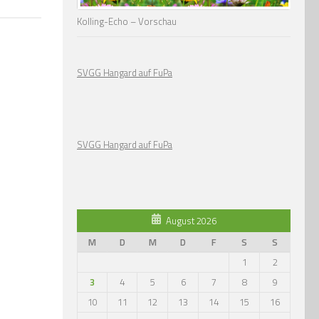
Kolling-Echo – Vorschau
SVGG Hangard auf FuPa
SVGG Hangard auf FuPa
August 2026
M
D
M
D
F
S
S
1
2
3
4
5
6
7
8
9
10
11
12
13
14
15
16