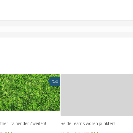
0
tner Trainer der Zweiten!
Beide Teams wollen punkten!
ON
MTH
14. MAI 2019
VON
MTH