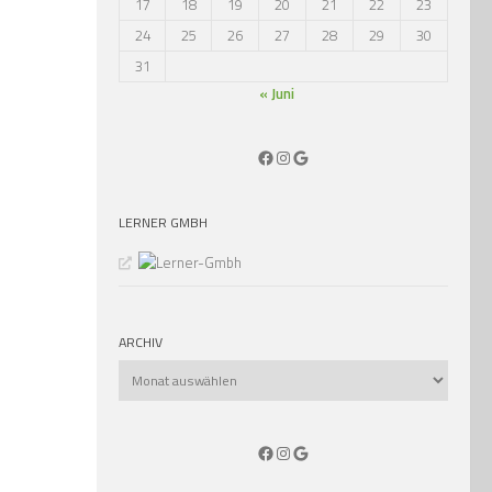
17
18
19
20
21
22
23
24
25
26
27
28
29
30
31
« Juni
Facebook
Instagram
Google
LERNER GMBH
ARCHIV
Archiv
Facebook
Instagram
Google