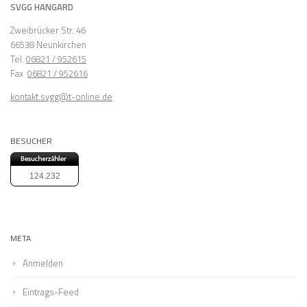
SVGG HANGARD
Zweibrücker Str. 46
66538 Neunkirchen
Tel.
06821 / 952615
Fax
06821 / 952616
kontakt.svgg@t-online.de
BESUCHER
124.232
META
Anmelden
Eintrags-Feed