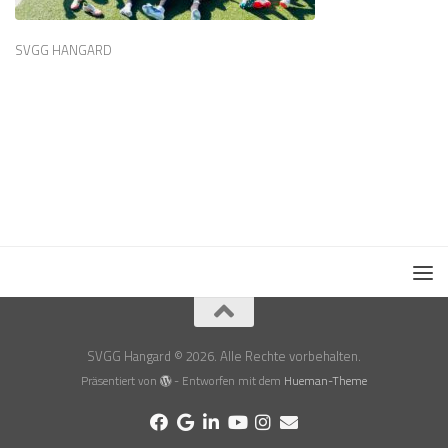
SVGG HANGARD
SVGG Hangard © 2026. Alle Rechte vorbehalten.
Präsentiert von
- Entworfen mit dem
Hueman-Theme