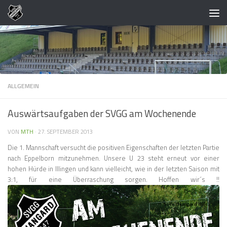
Zum Inhalt springen
ALLGEMEIN
Auswärtsaufgaben der SVGG am Wochenende
VON
MTH
·
27. SEPTEMBER 2013
Die 1. Mannschaft versucht die positiven Eigenschaften der letzten Partie
nach Eppelborn mitzunehmen. Unsere U 23 steht erneut vor einer
hohen Hürde in Illingen und kann vielleicht, wie in der letzten Saison mit
3:1, für eine Überraschung sorgen. Hoffen wir´s !!