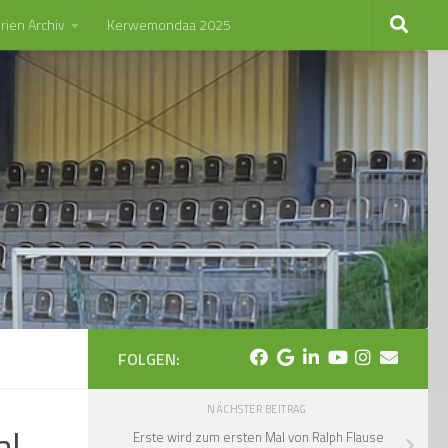
rien Archiv
Kerwemondaa 2025
FOLGEN:
NÄCHSTER BEITRAG
al
Erste wird zum ersten Mal von Ralph Flause