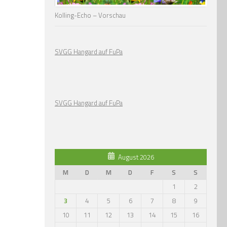
Kolling-Echo – Vorschau
SVGG Hangard auf FuPa
SVGG Hangard auf FuPa
August 2026
M
D
M
D
F
S
S
1
2
3
4
5
6
7
8
9
10
11
12
13
14
15
16