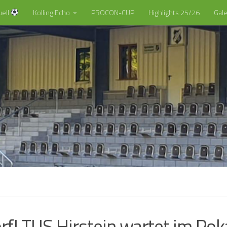
uell
Kolling Echo
PROCON-CUP
Highlights 25/26
Gale
! TUS Hirstein wartet im Pok