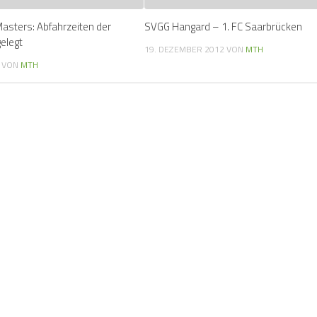
sters: Abfahrzeiten der
SVGG Hangard – 1. FC Saarbrücken
elegt
19. DEZEMBER 2012
VON
MTH
VON
MTH