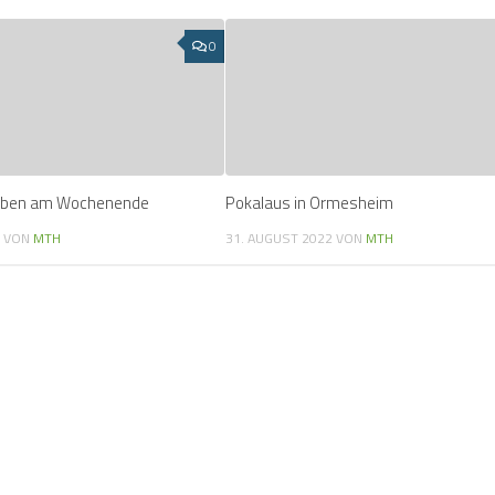
0
aben am Wochenende
Pokalaus in Ormesheim
2
VON
MTH
31. AUGUST 2022
VON
MTH