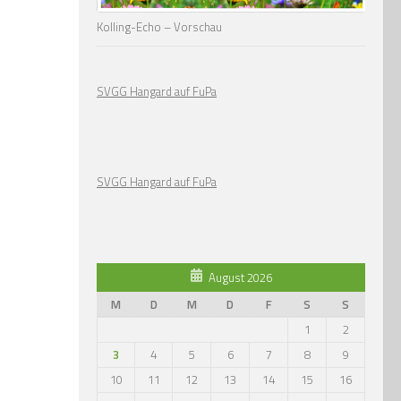
Kolling-Echo – Vorschau
SVGG Hangard auf FuPa
SVGG Hangard auf FuPa
August 2026
M
D
M
D
F
S
S
1
2
3
4
5
6
7
8
9
10
11
12
13
14
15
16