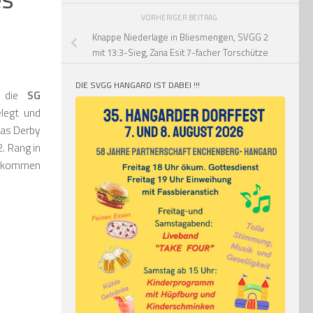
VORHERIGER BEITRAG
Knappe Niederlage in Bliesmengen, SVGG 2
mit 13:3-Sieg, Zana Esit 7-facher Torschütze
DIE SVGG HANGARD IST DABEI !!!
f die
SG
legt und
das Derby
. Rang in
illkommen