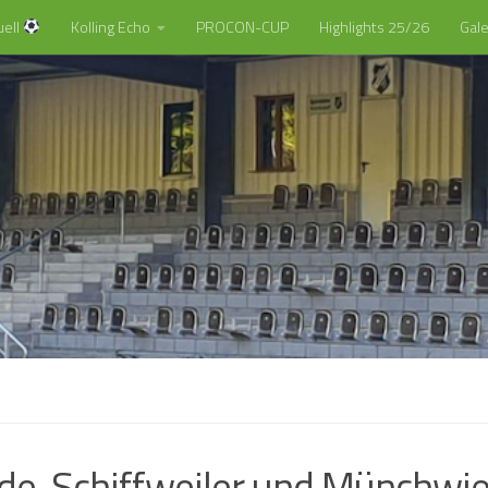
uell
Kolling Echo
PROCON-CUP
Highlights 25/26
Gale
e, Schiffweiler und Münchwi