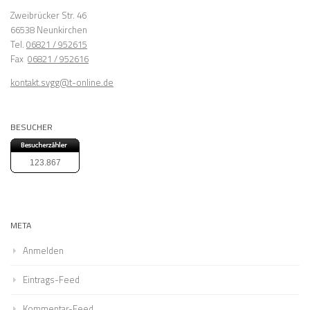
Zweibrücker Str. 46
66538 Neunkirchen
Tel.
06821 / 952615
Fax
06821 / 952616
kontakt.svgg@t-online.de
BESUCHER
123.867
META
Anmelden
Eintrags-Feed
Kommentar-Feed