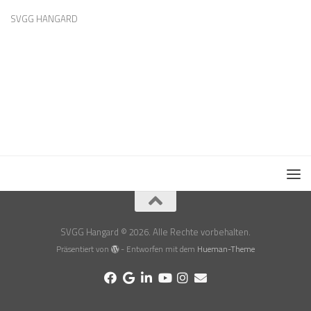
SVGG HANGARD
SVGG Hangard © 2026. Alle Rechte vorbehalten.
Präsentiert von
- Entworfen mit dem
Hueman-Theme