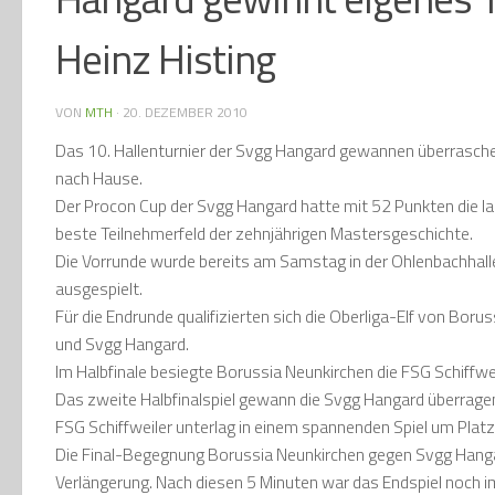
Heinz Histing
VON
MTH
·
20. DEZEMBER 2010
Das 10. Hallenturnier der Svgg Hangard gewannen überrasch
nach Hause.
Der Procon Cup der Svgg Hangard hatte mit 52 Punkten die l
beste Teilnehmerfeld der zehnjährigen Mastersgeschichte.
Die Vorrunde wurde bereits am Samstag in der Ohlenbachhall
ausgespielt.
Für die Endrunde qualifizierten sich die Oberliga-Elf von Bor
und Svgg Hangard.
Im Halbfinale besiegte Borussia Neunkirchen die FSG Schiffwei
Das zweite Halbfinalspiel gewann die Svgg Hangard überragen
FSG Schiffweiler unterlag in einem spannenden Spiel um Platz
Die Final-Begegnung Borussia Neunkirchen gegen Svgg Hangard 
Verlängerung. Nach diesen 5 Minuten war das Endspiel noch i