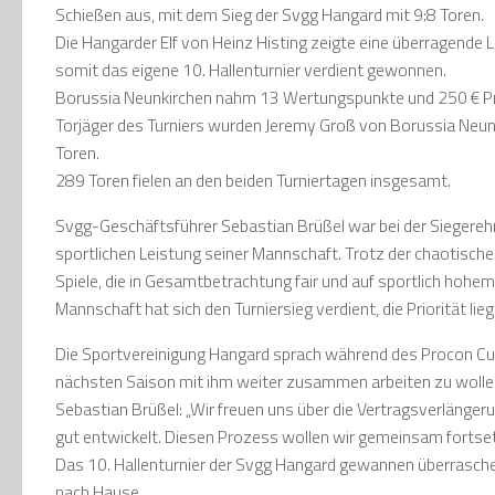
Schießen aus, mit dem Sieg der Svgg Hangard mit 9:8 Toren.
Die Hangarder Elf von Heinz Histing zeigte eine überragende 
somit das eigene 10. Hallenturnier verdient gewonnen.
Borussia Neunkirchen nahm 13 Wertungspunkte und 250 € Pre
Torjäger des Turniers wurden Jeremy Groß von Borussia Neu
Toren.
289 Toren fielen an den beiden Turniertagen insgesamt.
Svgg-Geschäftsführer Sebastian Brüßel war bei der Siegerehru
sportlichen Leistung seiner Mannschaft. Trotz der chaotisch
Spiele, die in Gesamtbetrachtung fair und auf sportlich hohe
Mannschaft hat sich den Turniersieg verdient, die Priorität lie
Die Sportvereinigung Hangard sprach während des Procon Cups
nächsten Saison mit ihm weiter zusammen arbeiten zu wolle
Sebastian Brüßel: „Wir freuen uns über die Vertragsverlängeru
gut entwickelt. Diesen Prozess wollen wir gemeinsam fortset
Das 10. Hallenturnier der Svgg Hangard gewannen überrasch
nach Hause.