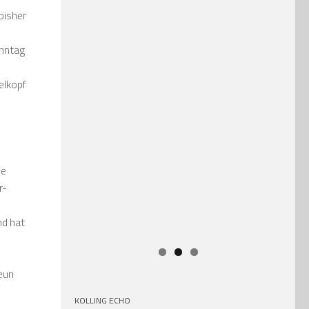
bisher
onntag
elkopf
ie
r-
nd hat
eun
KOLLING ECHO