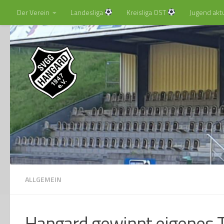
Der Verein
Landesliga
Kreisliga OST
Jugend akt
Zum Inhalt springen
ALLGEMEIN
Hangard gewinnt eigenes Tu