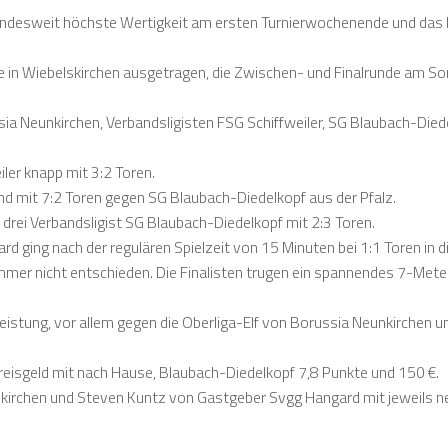
andesweit höchste Wertigkeit am ersten Turnierwochenende und das 
e in Wiebelskirchen ausgetragen, die Zwischen- und Finalrunde am S
ussia Neunkirchen, Verbandsligisten FSG Schiffweiler, SG Blaubach-Died
ler knapp mit 3:2 Toren.
d mit 7:2 Toren gegen SG Blaubach-Diedelkopf aus der Pfalz.
 drei Verbandsligist SG Blaubach-Diedelkopf mit 2:3 Toren.
ging nach der regulären Spielzeit von 15 Minuten bei 1:1 Toren in d
mmer nicht entschieden. Die Finalisten trugen ein spannendes 7-Mete
Leistung, vor allem gegen die Oberliga-Elf von Borussia Neunkirchen u
isgeld mit nach Hause, Blaubach-Diedelkopf 7,8 Punkte und 150 €.
nkirchen und Steven Kuntz von Gastgeber Svgg Hangard mit jeweils n