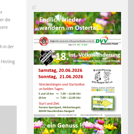
er
er die
sere
 in der
 Histing
“