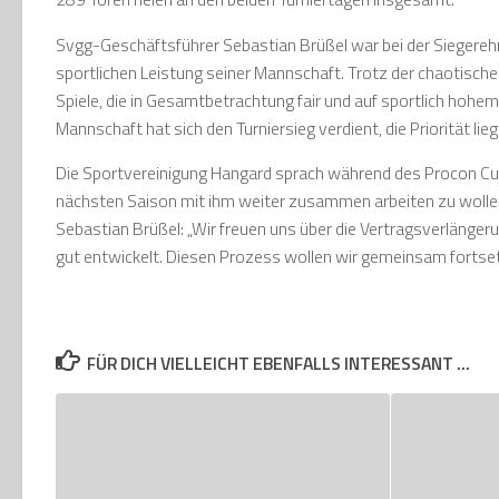
Svgg-Geschäftsführer Sebastian Brüßel war bei der Siegerehru
sportlichen Leistung seiner Mannschaft. Trotz der chaotisch
Spiele, die in Gesamtbetrachtung fair und auf sportlich hohe
Mannschaft hat sich den Turniersieg verdient, die Priorität lie
Die Sportvereinigung Hangard sprach während des Procon Cups
nächsten Saison mit ihm weiter zusammen arbeiten zu wolle
Sebastian Brüßel: „Wir freuen uns über die Vertragsverlängeru
gut entwickelt. Diesen Prozess wollen wir gemeinsam fortset
FÜR DICH VIELLEICHT EBENFALLS INTERESSANT …