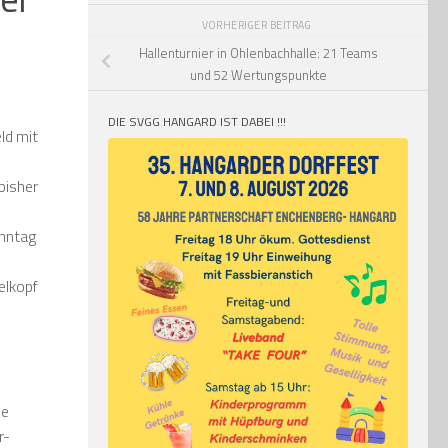
VORHERIGER BEITRAG
Hallenturnier in Ohlenbachhalle: 21 Teams
und 52 Wertungspunkte
DIE SVGG HANGARD IST DABEI !!!
ld mit
bisher
onntag
elkopf
ie
r-