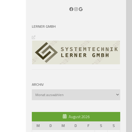
Facebook
Instagram
Google
LERNER GMBH
ARCHIV
Archiv
August 2026
M
D
M
D
F
S
S