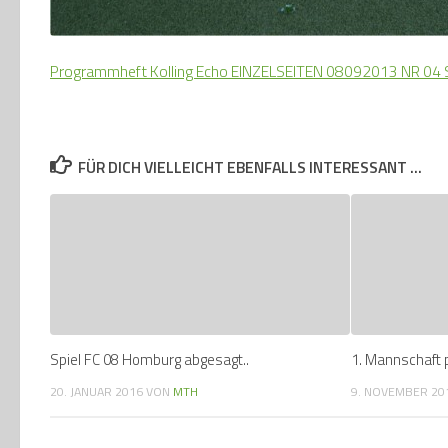
Programmheft Kolling Echo EINZELSEITEN 08092013 NR 04 SC
FÜR DICH VIELLEICHT EBENFALLS INTERESSANT …
Spiel FC 08 Homburg abgesagt..
1. Mannschaft p
20. JANUAR 2016
VON
MTH
9. NOVEMBER 20