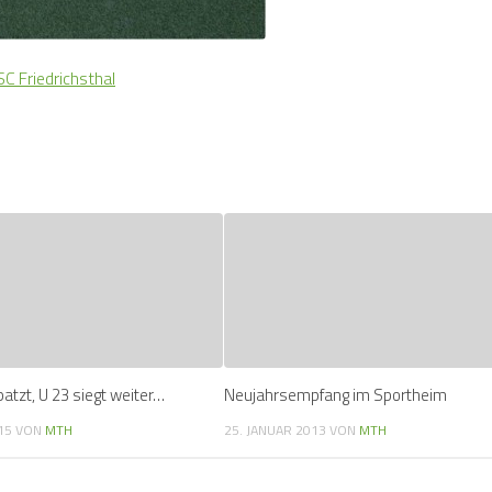
 Friedrichsthal
atzt, U 23 siegt weiter…
Neujahrsempfang im Sportheim
15
VON
MTH
25. JANUAR 2013
VON
MTH