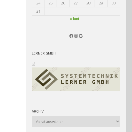
24
25
26
27
28
29
30
31
« Juni
Facebook
Instagram
Google
LERNER GMBH
ARCHIV
Archiv