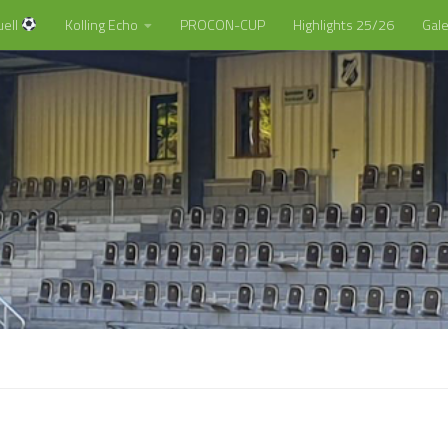
uell
Kolling Echo
PROCON-CUP
Highlights 25/26
Gale