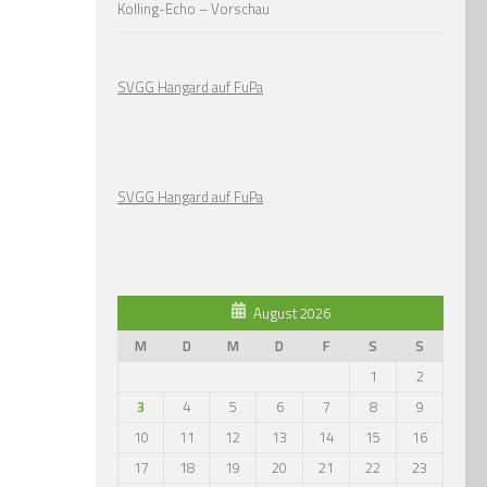
Kolling-Echo – Vorschau
SVGG Hangard auf FuPa
SVGG Hangard auf FuPa
August 2026
M
D
M
D
F
S
S
1
2
3
4
5
6
7
8
9
10
11
12
13
14
15
16
17
18
19
20
21
22
23