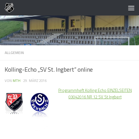
Zum Inhalt springen
ALLGEMEIN
Kolling-Echo „SV St. Ingbert“ online
VON
MTH
·
29. MÄRZ 2016
Programmheft Kolling Echo EINZELSEITEN
03042016 NR 12 SV St Ingbert