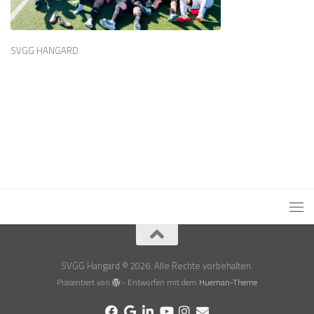
SVGG HANGARD
SVGG Hangard © 2026. Alle Rechte vorbehalten.
Präsentiert von
- Entworfen mit dem
Hueman-Theme