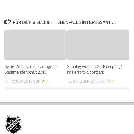
FÜR DICH VIELLEICHT EBENFALLS INTERESSANT …
SVGG Veranstalter der Jugend-
Sonntag wieder „Großkampftag“
Stadtmeisterschaft 2015
im Ferraro-Sportpark
17. JANUAR 2015
VON
MTH
12. OKTOBER 2013
VON
MTH