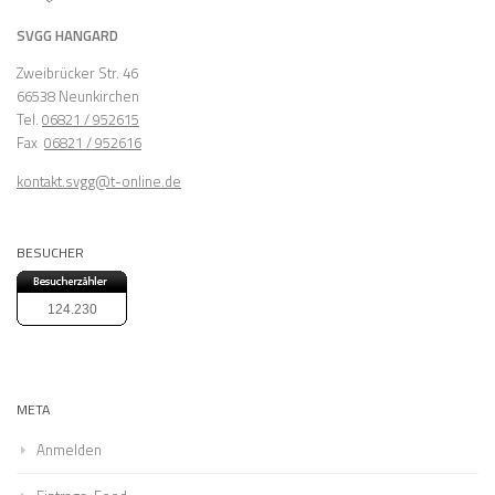
SVGG HANGARD
Zweibrücker Str. 46
66538 Neunkirchen
Tel.
06821 / 952615
Fax
06821 / 952616
kontakt.svgg@t-online.de
BESUCHER
124.230
META
Anmelden