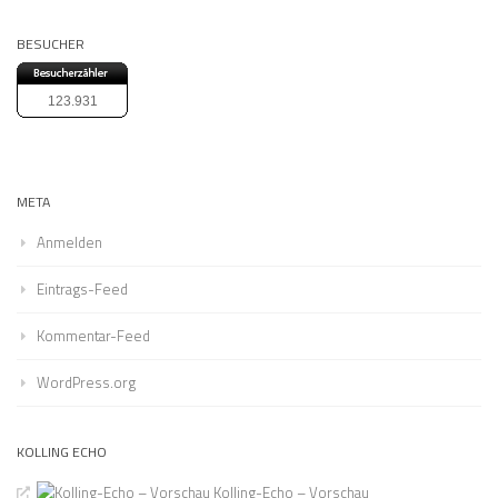
BESUCHER
123.931
META
Anmelden
Eintrags-Feed
Kommentar-Feed
WordPress.org
KOLLING ECHO
Kolling-Echo – Vorschau