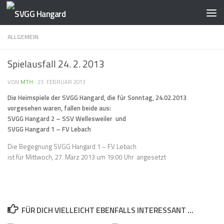
Zum Inhalt springen
ALLGEMEIN
Spielausfall 24. 2. 2013
VON
MTH
·
23. FEBRUAR 2013
Die Heimspiele der SVGG Hangard, die für Sonntag, 24.02.2013
vorgesehen waren, fallen beide aus:
SVGG Hangard 2 – SSV Wellesweiler und
SVGG Hangard 1 – FV Lebach
Die Begegnung SVGG Hangard 1 – FV Lebach
ist für Mittwoch, 27. März 2013 um 19:00 Uhr angesetzt
FÜR DICH VIELLEICHT EBENFALLS INTERESSANT …