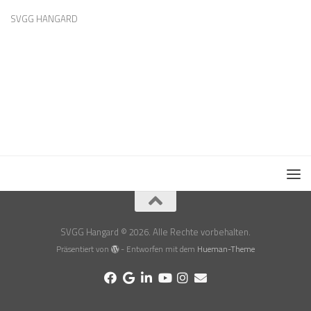
SVGG HANGARD
SVGG Hangard © 2026. Alle Rechte vorbehalten.
Präsentiert von
- Entworfen mit dem
Hueman-Theme