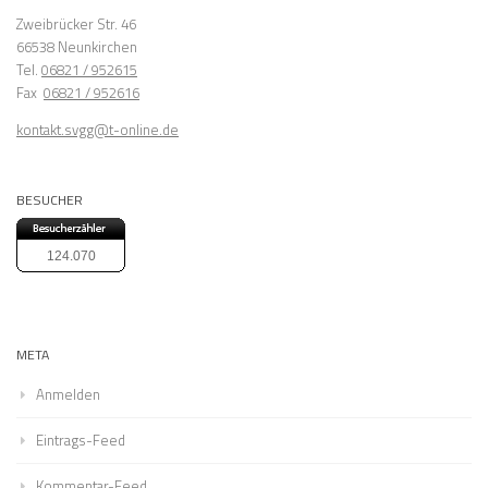
Zweibrücker Str. 46
66538 Neunkirchen
Tel.
06821 / 952615
Fax
06821 / 952616
kontakt.svgg@t-online.de
BESUCHER
124.070
META
Anmelden
Eintrags-Feed
Kommentar-Feed