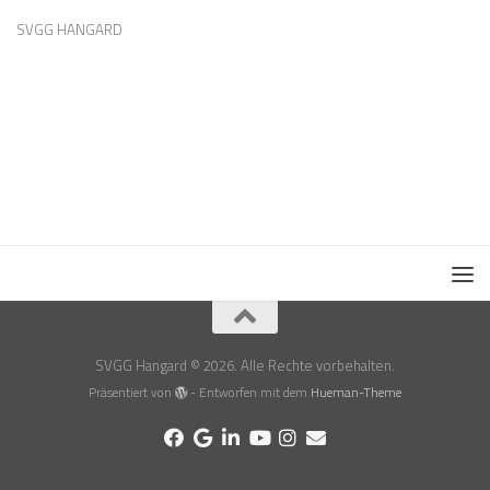
SVGG HANGARD
SVGG Hangard © 2026. Alle Rechte vorbehalten.
Präsentiert von
- Entworfen mit dem
Hueman-Theme