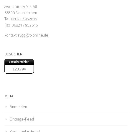
Zweibrücker Str. 46
66538 Neunkirchen
Tel.
06821 / 952615
Fax
06821 / 952616
kontakt.svgg@t-online.de
BESUCHER
123.794
META
Anmelden
Eintrags-Feed
Kommentar-Feed