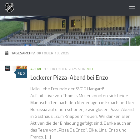
Zum Inhalt springen
TAGESARCHIV:
OKTOBER 13, 2025
AKTIVE
13. OKTOBER 2025
VON
MTH
0
Lockerer Pizza-Abend bei Enzo
Hallo liebe Freunde der SVGG Hangard!
Auf Initiative von Thomas Müller konnten sich beide
Mannschaften nach den Niederlagen in Erbach und bei
Borussia auf einen schönen, zwanglosen Pizza-Abend
in Gasthaus „Zum Knappen“ freuen. Wir danken allen
Aktiven die der Einladung gefolgt sind. Danke auch an
das Team von „Pizza Da Enzo“: Elke, Lina, Enzo und
Franco. […]