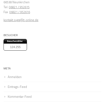
66538 Neunkirchen
Tel.
06821 / 952615
Fax
06821 / 952616
kontakt.svgg@t-online.de
BESUCHER
124.255
META
Anmelden
Eintrags-Feed
Kommentar-Feed