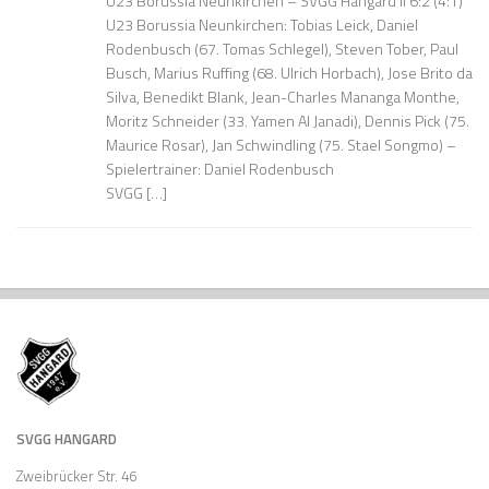
U23 Borussia Neunkirchen – SVGG Hangard II 6:2 (4:1)
U23 Borussia Neunkirchen: Tobias Leick, Daniel
Rodenbusch (67. Tomas Schlegel), Steven Tober, Paul
Busch, Marius Ruffing (68. Ulrich Horbach), Jose Brito da
Silva, Benedikt Blank, Jean-Charles Mananga Monthe,
Moritz Schneider (33. Yamen Al Janadi), Dennis Pick (75.
Maurice Rosar), Jan Schwindling (75. Stael Songmo) –
Spielertrainer: Daniel Rodenbusch
SVGG […]
SVGG HANGARD
Zweibrücker Str. 46