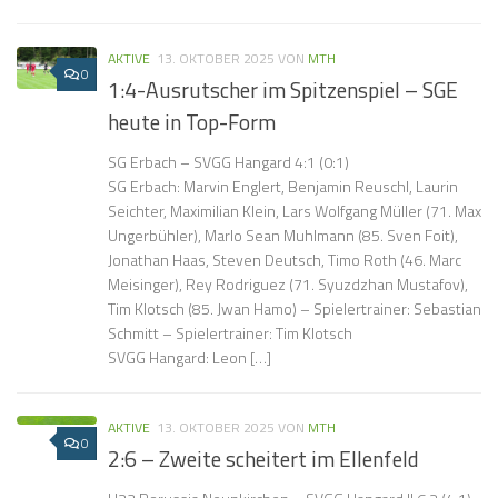
AKTIVE
13. OKTOBER 2025
VON
MTH
0
1:4-Ausrutscher im Spitzenspiel – SGE
heute in Top-Form
SG Erbach – SVGG Hangard 4:1 (0:1)
SG Erbach: Marvin Englert, Benjamin Reuschl, Laurin
Seichter, Maximilian Klein, Lars Wolfgang Müller (71. Max
Ungerbühler), Marlo Sean Muhlmann (85. Sven Foit),
Jonathan Haas, Steven Deutsch, Timo Roth (46. Marc
Meisinger), Rey Rodriguez (71. Syuzdzhan Mustafov),
Tim Klotsch (85. Jwan Hamo) – Spielertrainer: Sebastian
Schmitt – Spielertrainer: Tim Klotsch
SVGG Hangard: Leon […]
AKTIVE
13. OKTOBER 2025
VON
MTH
0
2:6 – Zweite scheitert im Ellenfeld