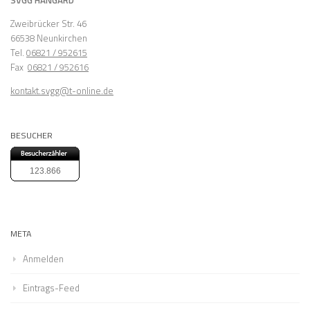
Zweibrücker Str. 46
66538 Neunkirchen
Tel.
06821 / 952615
Fax
06821 / 952616
kontakt.svgg@t-online.de
BESUCHER
123.866
META
Anmelden
Eintrags-Feed