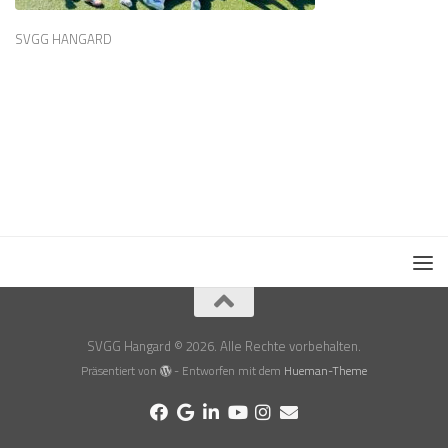
SVGG HANGARD
SVGG Hangard © 2026. Alle Rechte vorbehalten.
Präsentiert von
- Entworfen mit dem
Hueman-Theme