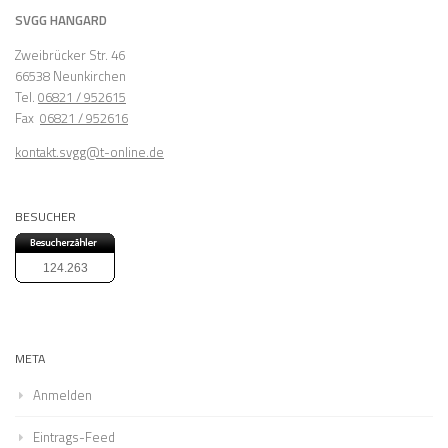
SVGG HANGARD
Zweibrücker Str. 46
66538 Neunkirchen
Tel.
06821 / 952615
Fax
06821 / 952616
kontakt.svgg@t-online.de
BESUCHER
124.263
META
Anmelden
Eintrags-Feed