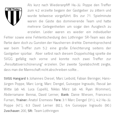
Als kurz nach Wiederanpfiff Ha.-Jü. Poppe den Treffer
zum 4:2 erzielte begann der Gastgeber zu zittern und
wurde teilweise vorgeführt. Bis zur 71. Spielminute
waren die Gäste das dominierende Team und hatte
mehrere Gelegenheiten um sogar den Ausgleich zu
erzielen. Leider waren es wieder ein individueller
Fehler sowie eine Fehlentscheidung des Lothringer SR-Team was die
Partie dann doch zu Gunsten der Hausherren drehte. Dementsprechend
war beim Treffer zum 5:2 eine große Erleichterung seitens der
Gastgeber spürbar. Aber selbst nach diesem Doppelschlag spielte die
SVGG gefällig nach vorne und konnte noch zwei Treffer zur
„Resultatsverschönerung“ erzielen. Der zweite Spielabschnitt zeigte,
dass man die Mannschaft nicht abschreiben sollte…
SVGG Hangard I:
Johannes Diesel, Marc Leibold, Fabian Beringer, Hans-
Jürgen Poppe, Marc Lorig, Marc Dengel, Guiseppe Ingraudo, Pascal Jan
Witte (ab 46. Luca Cupelli), Niklas März (ab 46. Ryan Wommer),
Abderramane Bennai, David Lerner,
Bank:
Danie Wiesen, Francesco
Furnari,
Trainer:
Anatol Eremeev
Tore:
3:1 Marc Dengel (31.), 4:2 Ha.-Jü.
Poppe (47.), 6:3 David Lerner (82.), 6:4 Guiseppe Ingraudo (90.)
Zuschauer:
200,
SR:
Team Lothringen