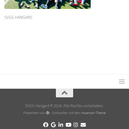
SVGG HANGARD
SVGG Hangard © 2026. Alle Rechte vorbehalten.
Präsentiert von
- Entworfen mit dem
Hueman-Theme