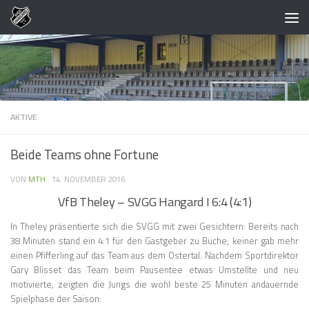
Zum Inhalt springen
AKTIVE
Beide Teams ohne Fortune
VON
MTH
·
14. NOVEMBER 2016
VfB Theley – SVGG Hangard I 6:4 (4:1)
In Theley präsentierte sich die SVGG mit zwei Gesichtern: Bereits nach
38 Minuten stand ein 4:1 für den Gastgeber zu Buche; keiner gab mehr
einen Pfifferling auf das Team aus dem Ostertal. Nachdem Sportdirektor
Gary Blisset das Team beim Pausentee etwas Umstellte und neu
motivierte, zeigten die Jungs die wohl beste 25 Minuten andauernde
Spielphase der Saison: