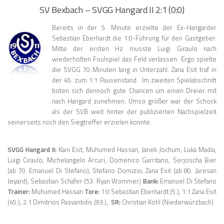
SV Bexbach – SVGG Hangard II 2:1 (0:0)
Ber
eits in der 5. Minute erzielte der Ex-Hangarder
Sebastian Eberhardt die 1:0-Führung für den Gastgeber.
Mitte der ersten Hz musste Luigi Giraulo nach
wiederholten Foulspiel das Feld verlassen. Ergo spielte
die SVGG 70 Minuten lang in Unterzahl. Zana Esit traf in
der 45. zum 1:1 Pausenstand. Im zweiten Spielabschnitt
boten sich dennoch gute Chancen um einen Dreier mit
nach Hangard zunehmen. Umso größer war der Schock
als der SVB weit hinter der publizierten Nachspielzeit
seinerseits noch den Siegtreffer erzielen konnte.
SVGG Hangard II:
Kani Esit, Muhumed Hassan, Janek Jochum, Luka Madia,
Luigi Ciraulo, Michelangelo Arcuri, Domenico Garritano, Serjoscha Bier
(ab 70. Emanuel Di Stefano), Stefano Domizio, Zana Esit (ab 80. Jaresan
Jeyard), Sebastian Schäfer (53. Ryan Wommer)
Bank:
Emanuel Di Stefano
Trainer:
Muhumed Hassan
Tore:
1:0 Sebastian Eberhardt (5.), 1:1 Zana Esit
(45.), 2:1 Dimitrios Pasvantidis (93.),
SR:
Christian Kohl (Niederwürzbach)