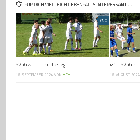
FÜR DICH VIELLEICHT EBENFALLS INTERESSANT …
0
SVGG weiterhin unbesiegt
4:1 – SVGG hiel
16. SEPTEMBER 2024
VON
MTH
16. AUGUST 202