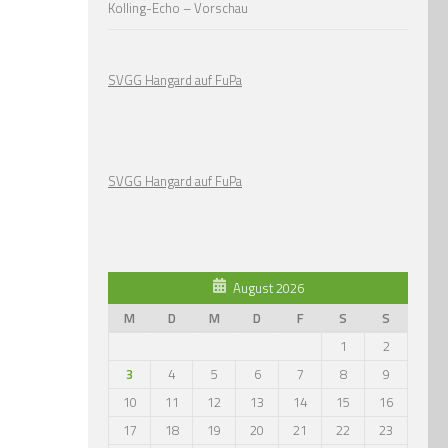
Kolling-Echo – Vorschau
SVGG Hangard auf FuPa
SVGG Hangard auf FuPa
August 2026
M
D
M
D
F
S
S
1
2
3
4
5
6
7
8
9
10
11
12
13
14
15
16
17
18
19
20
21
22
23