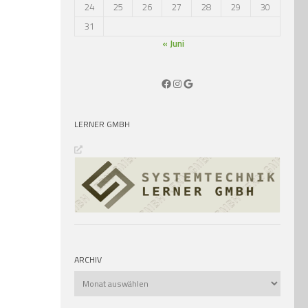
24
25
26
27
28
29
30
31
« Juni
Facebook
Instagram
Google
LERNER GMBH
ARCHIV
Archiv