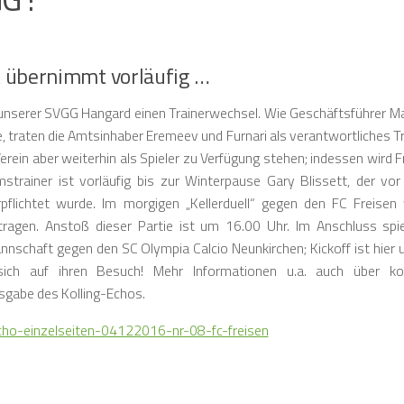
t übernimmt vorläufig …
nserer SVGG Hangard einen Trainerwechsel. Wie Geschäftsführer Ma
, traten die Amtsinhaber Eremeev und Furnari als verantwortliches T
rein aber weiterhin als Spieler zu Verfügung stehen; indessen wird 
imstrainer ist vorläufig bis zur Winterpause Gary Blissett, der vo
rpflichtet wurde. Im morgigen „Kellerduell“ gegen den FC Freisen
ragen. Anstoß dieser Partie ist um 16.00 Uhr. Im Anschluss spie
annschaft gegen den SC Olympia Calcio Neunkirchen; Kickoff ist hier
sich auf ihren Besuch! Mehr Informationen u.a. auch über 
sgabe des Kolling-Echos.
ho-einzelseiten-04122016-nr-08-fc-freisen