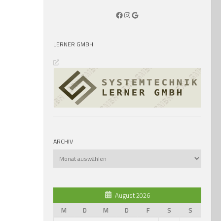
Facebook
Instagram
Google
LERNER GMBH
ARCHIV
Archiv
August 2026
M
D
M
D
F
S
S