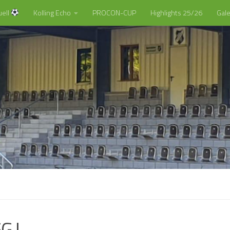
uell
Kolling Echo
PROCON-CUP
Highlights 25/26
Gale
G !