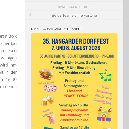
VORHERIGER BEITRAG
Beide Teams ohne Fortune
DIE SVGG HANGARD IST DABEI !!!
rtin Bölk
rainerduo
Francesco
r wenigen
 wird ihm
lt in der
 um 18.00
kommende