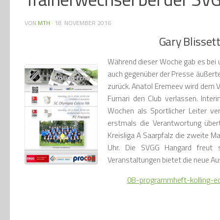
VON
MTH
·
18. NOVEMBER 2016
Gary Blisset
Während dieser Woche gab es bei u
auch gegenüber der Presse äußerte
zurück. Anatol Eremeev wird dem Ve
Furnari den Club verlassen. Inter
Wochen als Sportlicher Leiter ve
erstmals die Verantwortung übert
Kreisliga A Saarpfalz die zweite M
Uhr. Die SVGG Hangard freut 
Veranstaltungen bietet die neue Au
08-programmheft-kolling-ec