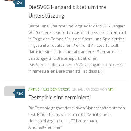
0
Die SVGG Hangard bittet um ihre
Unterstützung
Werte Fans, Freunde und Mitglieder der SVGG Hangard!
Wie Sie bereits sicherlich aus der Presse erfuhren, ruht
in Folge des Corona-Virus der Sport- und Spielbetrieb
im gesamten deutschen Profi- und Amateurfußball.
Natürlich sind leider auch alle anderen Sportarten im
Leistungs- und Breitensport betroffen.
Das Vereinsleben unserer SVGG Hangard steht derzeit
in nahezu allen Bereichen still, so dass […]
AKTIVE
/
AUS DEM VEREIN
28. JANUAR 2020
VON
MTH
0
Testspiele sind terminiert!
Die Testspielgegner der aktiven Mannschaften stehen
fest. Beide Teams starten am 02.02. mit einem
Heimspiel gegen den 1. FC Lautenbach.
Alle „Test-Termine“ :