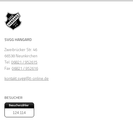
SVGG HANGARD
Zweibrücker Str. 46
66538 Neunkirchen
Tel.
06821 / 952615
Fax
06821 / 952616
kontakt.svgg@t-online.de
BESUCHER
124.114