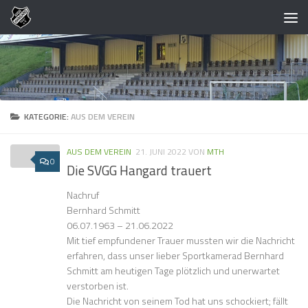
Zum Inhalt springen
KATEGORIE:
AUS DEM VEREIN
AUS DEM VEREIN
21. JUNI 2022
VON
MTH
0
Die SVGG Hangard trauert
Nachruf
Bernhard Schmitt
06.07.1963 – 21.06.2022
Mit tief empfundener Trauer mussten wir die Nachricht
erfahren, dass unser lieber Sportkamerad Bernhard
Schmitt am heutigen Tage plötzlich und unerwartet
verstorben ist.
Die Nachricht von seinem Tod hat uns schockiert; fällt