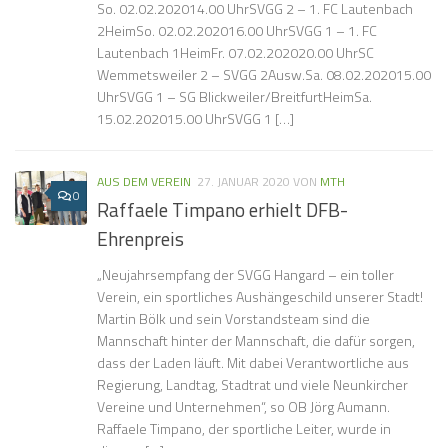
So. 02.02.202014.00 UhrSVGG 2 – 1. FC Lautenbach
2HeimSo. 02.02.202016.00 UhrSVGG 1 – 1. FC
Lautenbach 1HeimFr. 07.02.202020.00 UhrSC
Wemmetsweiler 2 – SVGG 2Ausw.Sa. 08.02.202015.00
UhrSVGG 1 – SG Blickweiler/BreitfurtHeimSa.
15.02.202015.00 UhrSVGG 1 […]
AUS DEM VEREIN
27. JANUAR 2020
VON
MTH
0
Raffaele Timpano erhielt DFB-
Ehrenpreis
„Neujahrsempfang der SVGG Hangard – ein toller
Verein, ein sportliches Aushängeschild unserer Stadt!
Martin Bölk und sein Vorstandsteam sind die
Mannschaft hinter der Mannschaft, die dafür sorgen,
dass der Laden läuft. Mit dabei Verantwortliche aus
Regierung, Landtag, Stadtrat und viele Neunkircher
Vereine und Unternehmen“, so OB Jörg Aumann.
Raffaele Timpano, der sportliche Leiter, wurde in