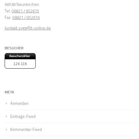
66538 Neunkirchen
Tel.
06821 / 952615
Fax
06821 / 952616
kontakt.svgg@t-online.de
BESUCHER
124.116
META
Anmelden
Eintrags-Feed
Kommentar-Feed