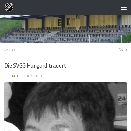
Zum Inhalt springen
AKTIVE
0
Die SVGG Hangard trauert
VON
MTH
·
26. JUNI 2020