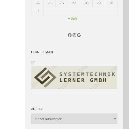
24
25
26
27
28
29
30
31
« Juni
Facebook
Instagram
Google
LERNER GMBH
ARCHIV
Archiv