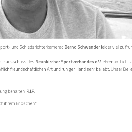
r Sport- und Schiedsrichterkamerad
Bernd Schwender
leider viel zu frü
Spielausschuss des
Neunkircher Sportverbandes e.V.
ehrenamtlich tät
lich freundschaftlichen Art und ruhiger Hand sehr beliebt. Unser Beil
ng behalten. R.I.P.
h ihrem Erlöschen.“