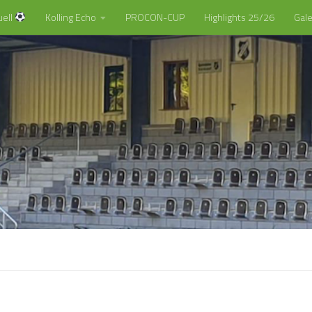
uell
Kolling Echo
PROCON-CUP
Highlights 25/26
Gale
…