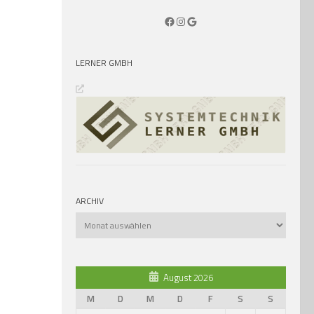
Facebook
Instagram
Google
LERNER GMBH
ARCHIV
Archiv
August 2026
M
D
M
D
F
S
S