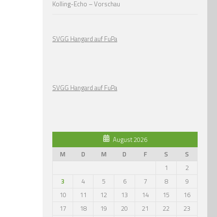
Kolling-Echo – Vorschau
SVGG Hangard auf FuPa
SVGG Hangard auf FuPa
August 2026
M
D
M
D
F
S
S
1
2
3
4
5
6
7
8
9
10
11
12
13
14
15
16
17
18
19
20
21
22
23