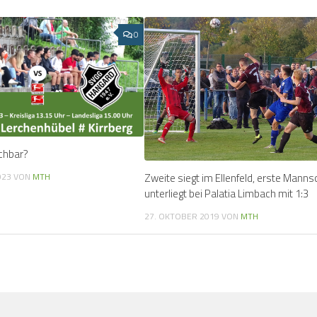
0
chbar?
023
VON
MTH
Zweite siegt im Ellenfeld, erste Manns
unterliegt bei Palatia Limbach mit 1:3
27. OKTOBER 2019
VON
MTH