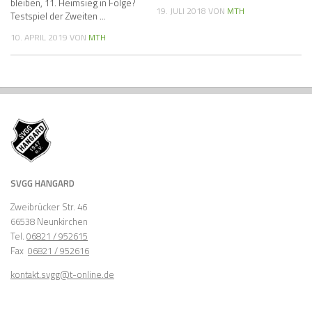
bleiben, 11. Heimsieg in Folge?
19. JULI 2018
VON
MTH
Testspiel der Zweiten …
10. APRIL 2019
VON
MTH
SVGG HANGARD
Zweibrücker Str. 46
66538 Neunkirchen
Tel.
06821 / 952615
Fax
06821 / 952616
kontakt.svgg@t-online.de