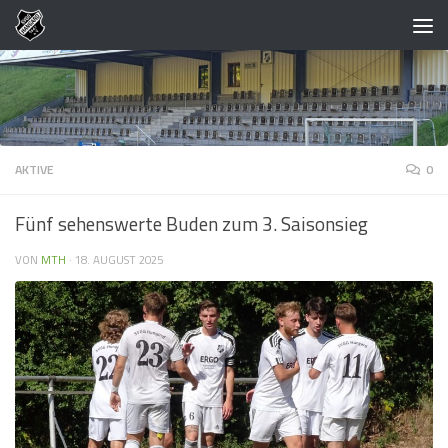
Zum Inhalt springen
AKTIVE
0
Fünf sehenswerte Buden zum 3. Saisonsieg
VON
MTH
·
18. AUGUST 2025