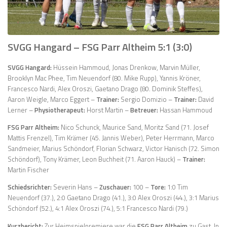
SVGG Hangard – FSG Parr Altheim 5:1
(3:0)
SVGG Hangard:
Hüssein Hammoud, Jonas Drenkow, Marvin Müller,
Brooklyn Mac Phee, Tim Neuendorf (80. Mike Rupp), Yannis Kröner,
Francesco Nardi, Alex Oroszi, Gaetano Drago (80. Dominik Steffes),
Aaron Weigle, Marco Eggert –
Trainer:
Sergio Domizio –
Trainer:
David
Lerner –
Physiotherapeut:
Horst Martin –
Betreuer:
Hassan Hammoud
FSG Parr Altheim:
Nico Schunck, Maurice Sand, Moritz Sand (71. Josef
Mattis Frenzel), Tim Krämer (45. Jannis Weber), Peter Herrmann, Marco
Sandmeier, Marius Schöndorf, Florian Schwarz, Victor Hanisch (72. Simon
Schöndorf), Tony Krämer, Leon Buchheit (71. Aaron Hauck) –
Trainer:
Martin Fischer
Schiedsrichter:
Severin Hans –
Zuschauer:
100 –
Tore:
1:0 Tim
Neuendorf (37.), 2:0 Gaetano Drago (41.), 3:0 Alex Oroszi (44.), 3:1 Marius
Schöndorf (52.), 4:1 Alex Oroszi (74.), 5:1 Francesco Nardi (79.)
Kurzbericht:
Zur Heimspielpremiere war die
FSG Parr Altheim
zu Gast. In