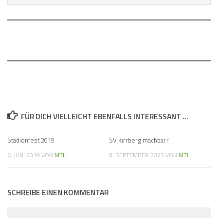
FÜR DICH VIELLEICHT EBENFALLS INTERESSANT …
Stadionfest 2019
SV Kirrberg machbar?
0
6. JUNI 2019
VON
MTH
8. SEPTEMBER 2023
VON
MTH
SCHREIBE EINEN KOMMENTAR