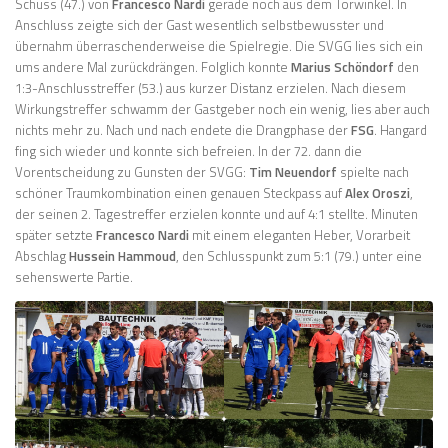
Schuss (47.) von
Francesco Nardi
gerade noch aus dem Torwinkel. In
Anschluss zeigte sich der Gast wesentlich selbstbewusster und
übernahm überraschenderweise die Spielregie. Die SVGG lies sich ein
ums andere Mal zurückdrängen. Folglich konnte
Marius Schöndorf
den
1:3-Anschlusstreffer (53.) aus kurzer Distanz erzielen. Nach diesem
Wirkungstreffer schwamm der Gastgeber noch ein wenig, lies aber auch
nichts mehr zu. Nach und nach endete die Drangphase der
FSG
. Hangard
fing sich wieder und konnte sich befreien. In der 72. dann die
Vorentscheidung zu Gunsten der SVGG:
Tim Neuendorf
spielte nach
schöner Traumkombination einen genauen Steckpass auf
Alex Oroszi
,
der seinen 2. Tagestreffer erzielen konnte und auf 4:1 stellte. Minuten
später setzte
Francesco Nardi
mit einem eleganten Heber, Vorarbeit
Abschlag
Hussein Hammoud
, den Schlusspunkt zum 5:1 (79.) unter eine
sehenswerte Partie.