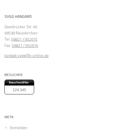
SVGG HANGARD
Zweibrücker Str. 46
66538 Neunkirchen
Tel.
06821 / 952615
Fax
06821 / 952616
kontakt.svgg@t-online.de
BESUCHER
124.345
META
Anmelden