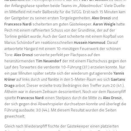
der Anfangsphase spielten beide Teams im „Abtastmodus“. Viele Duelle
im Mittelfeld mit mehr Ballbesitz für die SVGG. Erst nach 15 Minuten kam
der Gastgeber zu seinen ersten Torgelegenheiten.
Alex Oroszi
und
Francesco Nardi
scheiterten am guten Gästekeeper.
Aaron Weigle
hatte
Pech mit einem raffinierten Schuss von der Grundlinie, der auf der
Torlinie geklärt wurde. Auch der Gast scheiterte mit einem Kopfball von
Marius Schöndorf am reaktionsschnellen
Hussein Hammoud
. Darauf
antwortete Hangard mit einem 10-minütigen Feuerwerk der schönen
Tore:
Alex Oroszi
servierte perfekt per Flachpass auf den
heranstürmenden
Tim Neuendorf
der mit einem Flachschuss gegen den
Lauf des Torwartes die verdiente 1:0-Führung (37.) erzielen konnte. Nur
ein paar Minuten später setzte sich der wiederum gut agierende
Yannis
Kröner
auf links durch und flankte in den 5-Meter-Raum wo sich
Gaetano
Drago
anbot. Dieser erzielte trotz Bedrängnis den Treffer zum 2:0 (41.).
Altheim war in diesem Zeitraum desorientiert. Noch vor dem Pausenpfiff
spielte
Francecso Nard
i einen Steilpass durch die Mitte zu
Alex Orosz
i,
der sich gegen drei Abwehrspieler durchsetzen konnte und überlegt die
Führung ausbaute: 3:0 (44.). Mit diesem Resultat wurden die Seiten
gewechselt.
Gleich nach Wiederanpfiff fischte der Gästekeeper einen platzierten