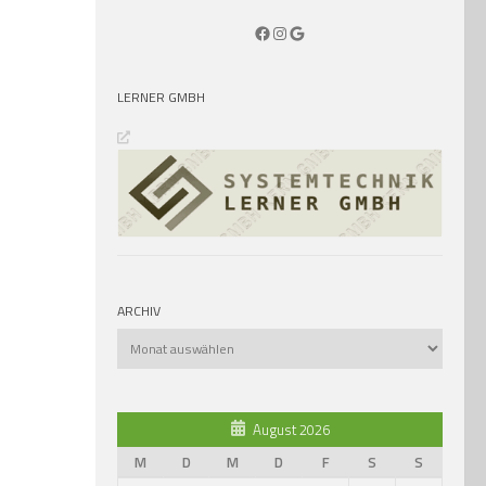
Facebook
Instagram
Google
LERNER GMBH
ARCHIV
Archiv
August 2026
M
D
M
D
F
S
S