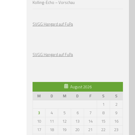
Kolling-Echo – Vorschau
SVGG Hangard auf FuPa
SVGG Hangard auf FuPa
August 2026
M
D
M
D
F
S
S
1
2
3
4
5
6
7
8
9
10
11
12
13
14
15
16
17
18
19
20
21
22
23