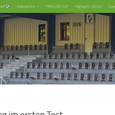
uell
Kolling Echo
PROCON-CUP
Highlights 25/26
Gale
eg im ersten Test