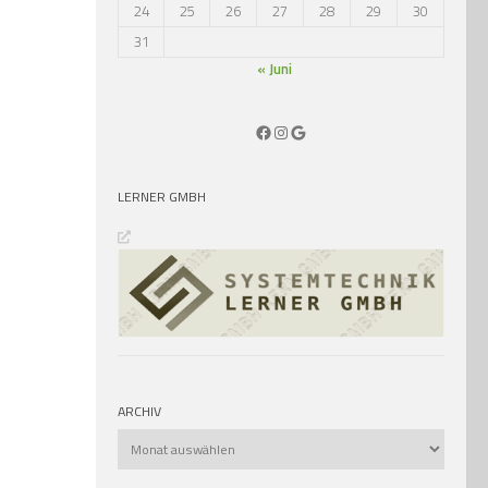
24
25
26
27
28
29
30
31
« Juni
Facebook
Instagram
Google
LERNER GMBH
ARCHIV
Archiv