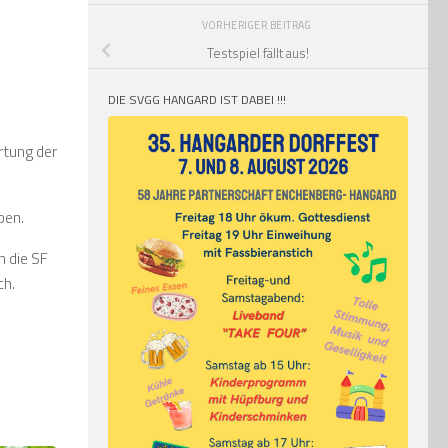
VORHERIGER BEITRAG
Testspiel fällt aus!
DIE SVGG HANGARD IST DABEI !!!
rtung der
ben.
 die SF
ch.