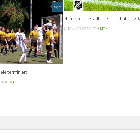
0
Neunkircher Stadtmeisterschaften 20
4. JANUAR 2025
VON
MTH
ele terminiert
0
VON
MTH