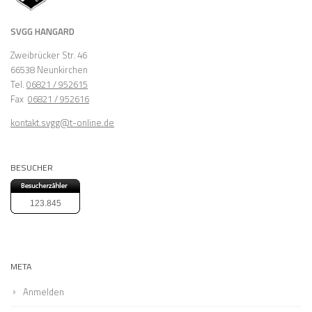
SVGG HANGARD
Zweibrücker Str. 46
66538 Neunkirchen
Tel.
06821 / 952615
Fax
06821 / 952616
kontakt.svgg@t-online.de
BESUCHER
123.845
META
Anmelden