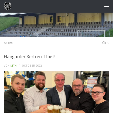
Zum Inhalt springen
AKTIVE
0
Hangarder Kerb eröffnet!
VON
MTH
·
1. OKTOBER 2022