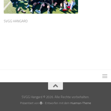
SVGG HANGARD
SVGG Hangard © 2026. Alle Rechte vorbehalten.
Präsentiert von
- Entworfen mit dem
Hueman-Theme