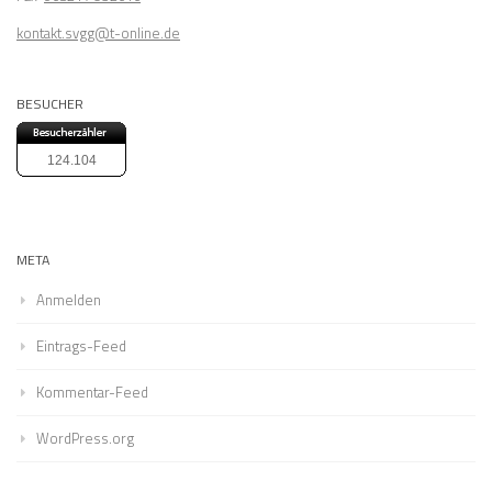
kontakt.svgg@t-online.de
BESUCHER
124.104
META
Anmelden
Eintrags-Feed
Kommentar-Feed
WordPress.org