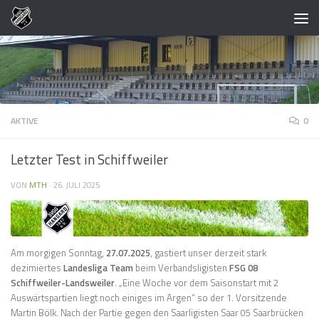
Zum Inhalt springen
AKTIVE
0
Letzter Test in Schiffweiler
VON
MTH
·
26. JULI 2025
Am morgigen Sonntag,
27.07.2025
, gastiert unser derzeit stark
dezimiertes
Landesliga Team
beim Verbandsligisten
FSG 08
Schiffweiler-Landsweiler
. „Eine Woche vor dem Saisonstart mit 2
Auswärtspartien liegt noch einiges im Argen“ so der 1. Vorsitzende
Martin Bölk. Nach der Partie gegen den Saarligisten Saar 05 Saarbrücken