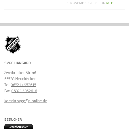
15. NOVEMBER 2018
VON
MTH
SVGG HANGARD
Zweibrücker Str. 46
66538 Neunkirchen
Tel.
06821 / 952615
Fax
06821 / 952616
kontakt.svgg@t-online.de
BESUCHER