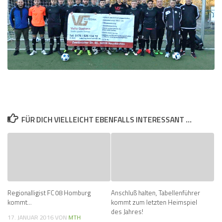
FÜR DICH VIELLEICHT EBENFALLS INTERESSANT …
Regionalligist FC 08 Homburg
Anschluß halten, Tabellenführer
kommt…
kommt zum letzten Heimspiel
des Jahres!
17. JANUAR 2016
VON
MTH