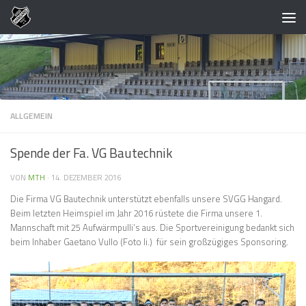
Zum Inhalt springen
ALLGEMEIN
Spende der Fa. VG Bautechnik
VON
MTH
·
14. DEZEMBER 2016
Die Firma VG Bautechnik unterstützt ebenfalls unsere SVGG Hangard.
Beim letzten Heimspiel im Jahr 2016 rüstete die Firma unsere 1.
Mannschaft mit 25 Aufwärmpulli‘s aus. Die Sportvereinigung bedankt sich
beim Inhaber Gaetano Vullo (Foto li.) für sein großzügiges Sponsoring.