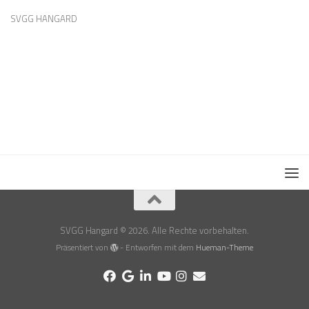
SVGG HANGARD
SVGG Hangard © 2026. Alle Rechte vorbehalten.
Präsentiert von
- Entworfen mit dem
Hueman-Theme