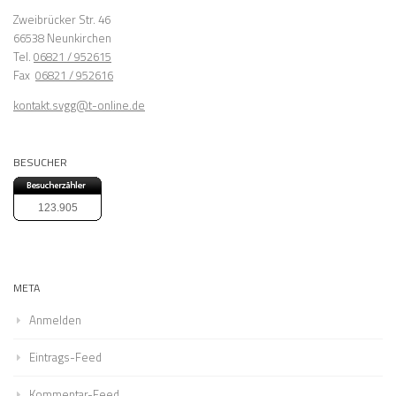
Zweibrücker Str. 46
66538 Neunkirchen
Tel.
06821 / 952615
Fax
06821 / 952616
kontakt.svgg@t-online.de
BESUCHER
123.905
META
Anmelden
Eintrags-Feed
Kommentar-Feed