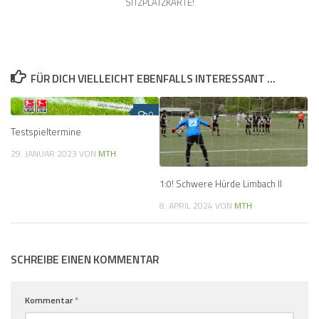
SITZPLATZKARTE!
FÜR DICH VIELLEICHT EBENFALLS INTERESSANT …
0
Testspieltermine
29. JANUAR 2023
VON
MTH
1:0! Schwere Hürde Limbach II
8. APRIL 2024
VON
MTH
SCHREIBE EINEN KOMMENTAR
Kommentar
*