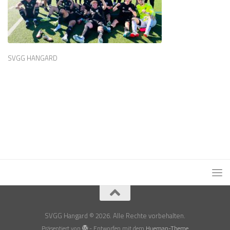
SVGG HANGARD
SVGG Hangard © 2026. Alle Rechte vorbehalten.
Präsentiert von
- Entworfen mit dem
Hueman-Theme