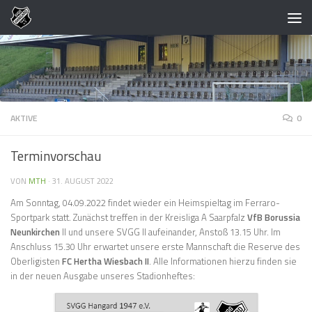
Zum Inhalt springen
AKTIVE
0
Terminvorschau
VON
MTH
·
31. AUGUST 2022
Am Sonntag, 04.09.2022 findet wieder ein Heimspieltag im Ferraro-
Sportpark statt. Zunächst treffen in der Kreisliga A Saarpfalz
VfB Borussia
Neunkirchen
II und unsere SVGG II aufeinander, Anstoß 13.15 Uhr. Im
Anschluss 15.30 Uhr erwartet unsere erste Mannschaft die Reserve des
Oberligisten
FC Hertha Wiesbach II
. Alle Informationen hierzu finden sie
in der neuen Ausgabe unseres Stadionheftes: