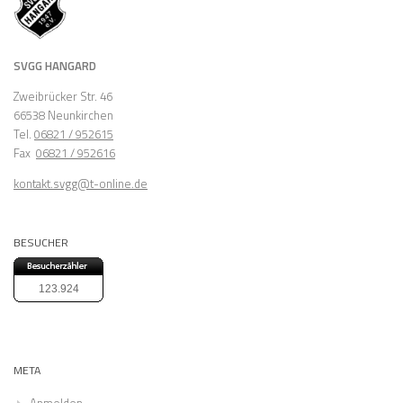
SVGG HANGARD
Zweibrücker Str. 46
66538 Neunkirchen
Tel.
06821 / 952615
Fax
06821 / 952616
kontakt.svgg@t-online.de
BESUCHER
123.924
META
Anmelden