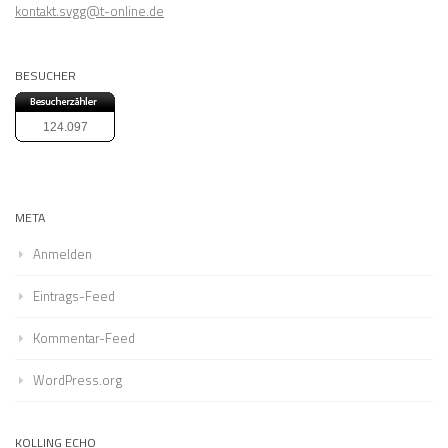
kontakt.svgg@t-online.de
BESUCHER
124.097
META
Anmelden
Eintrags-Feed
Kommentar-Feed
WordPress.org
KOLLING ECHO