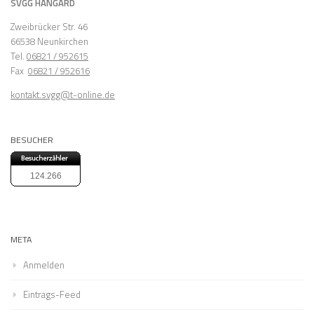
SVGG HANGARD
Zweibrücker Str. 46
66538 Neunkirchen
Tel.
06821 / 952615
Fax
06821 / 952616
kontakt.svgg@t-online.de
BESUCHER
124.266
META
Anmelden
Eintrags-Feed