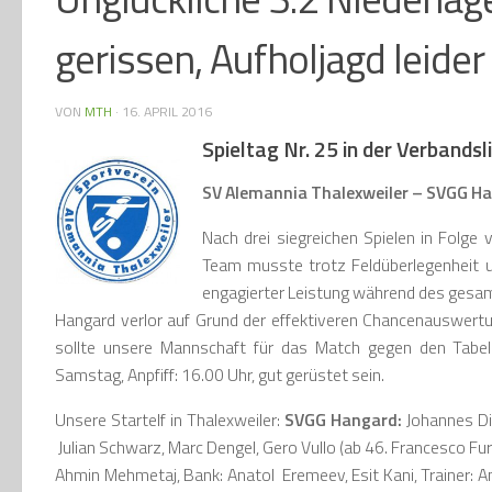
gerissen, Aufholjagd leider
VON
MTH
·
16. APRIL 2016
Spieltag Nr. 25 in der Verbands
SV Alemannia Thalexweiler – SVGG Han
Nach drei siegreichen Spielen in Folge
Team musste trotz Feldüberlegenheit 
engagierter Leistung während des gesam
Hangard verlor auf Grund der effektiveren Chancenauswertun
sollte unsere Mannschaft für das Match gegen den Tabe
Samstag, Anpfiff: 16.00 Uhr, gut gerüstet sein.
Unsere Startelf in Thalexweiler:
SVGG Hangard:
Johannes Di
Julian Schwarz, Marc Dengel, Gero Vullo (ab 46. Francesco Furn
Ahmin Mehmetaj, Bank: Anatol Eremeev, Esit Kani, Trainer: 