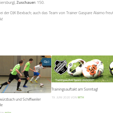
iersburg),
Zuschauer:
150.
ei der DJK Bexbach; auch das Team von Trainer Gaspare Alaimo freut
k!
0
Trainingsauftakt am Sonntag!
19. JUNI 2020
VON
MTH
würzbach und Schiffweiler
de
ON
MTH