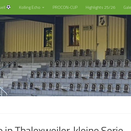
uell
Kolling Echo
PROCON-CUP
Highlights 25/26
Gale
 in Thalexweiler, kleine Serie