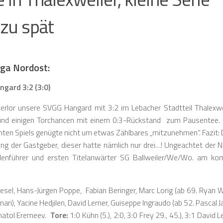
 zu spät
liga Nordost:
gard 3:2 (3:0)
 verlor unsere SVGG Hangard mit 3:2 im Lebacher Stadtteil Thalexwe
und einigen Torchancen mit einem 0:3-Rückstand zum Pausentee. 
ten Spiels genügte nicht um etwas Zählbares „mitzunehmen“. Fazit:
g der Gastgeber, dieser hatte nämlich nur drei…! Ungeachtet der N
llenführer und ersten Titelanwärter SG Ballweiler/We/Wo. am k
esel, Hans-Jürgen Poppe, Fabian Beringer, Marc Lorig (ab 69. Ryan
ari), Yacine Hedjilen, David Lerner, Guiseppe Ingraudo (ab 52. Pascal J
Anatol Eremeev.
Tore:
1:0 Kühn (5.), 2:0, 3:0 Frey 29., 45.), 3:1 David L