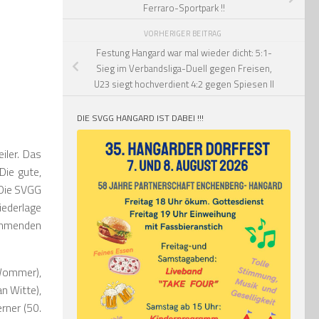
Ferraro-Sportpark !!
VORHERIGER BEITRAG
Festung Hangard war mal wieder dicht: 5:1-
Sieg im Verbandsliga-Duell gegen Freisen,
U23 siegt hochverdient 4:2 gegen Spiesen II
DIE SVGG HANGARD IST DABEI !!!
iler. Das
Die gute,
 Die SVGG
iederlage
ommenden
 Wommer),
an Witte),
erner (50.