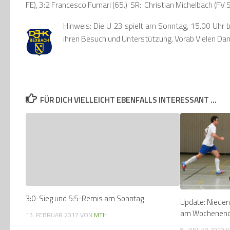
FE), 3:2 Francesco Furnari (65.) SR: Christian Michelbach (FV S
Hinweis: Die U 23 spielt am Sonntag, 15.00 Uhr b
ihren Besuch und Unterstützung. Vorab Vielen Dan
FÜR DICH VIELLEICHT EBENFALLS INTERESSANT …
3:0-Sieg und 5:5-Remis am Sonntag
Update: Nieder
am Wochenen
13. FEBRUAR 2017
VON
MTH
8. JANUAR 2020
V