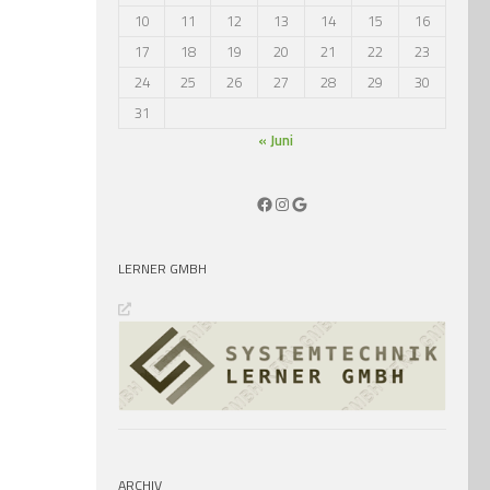
10
11
12
13
14
15
16
17
18
19
20
21
22
23
24
25
26
27
28
29
30
31
« Juni
Facebook
Instagram
Google
LERNER GMBH
ARCHIV