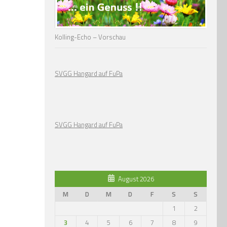
Kolling-Echo – Vorschau
SVGG Hangard auf FuPa
SVGG Hangard auf FuPa
August 2026
M
D
M
D
F
S
S
1
2
3
4
5
6
7
8
9