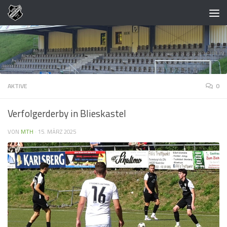
Zum Inhalt springen
AKTIVE
0
Verfolgerderby in Blieskastel
VON
MTH
·
15. MÄRZ 2025