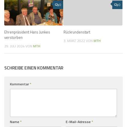
0
0
Ehrenpräsident Hans Junkes
Rückrundenstart
verstorben
3. MÄRZ 2022
VON
MTH
29. JULI 2024
VON
MTH
SCHREIBE EINEN KOMMENTAR
Kommentar
*
Name
*
E-Mail-Adresse
*