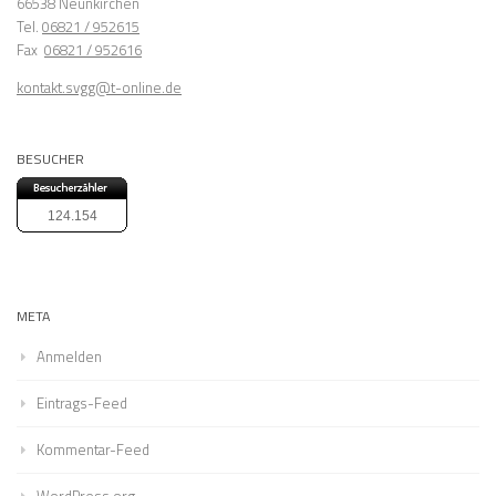
66538 Neunkirchen
Tel.
06821 / 952615
Fax
06821 / 952616
kontakt.svgg@t-online.de
BESUCHER
124.154
META
Anmelden
Eintrags-Feed
Kommentar-Feed