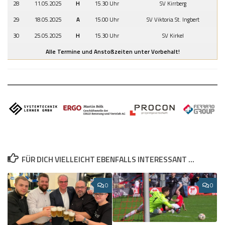
28
11.05.2025
H
15.30 Uhr
SV Kirrberg
29
18.05.2025
A
15.00 Uhr
SV Viktoria St. Ingbert
30
25.05.2025
H
15.30 Uhr
SV Kirkel
Alle Termine und Anstoßzeiten unter Vorbehalt!
FÜR DICH VIELLEICHT EBENFALLS INTERESSANT …
0
0