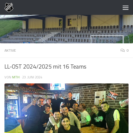
Zum Inhalt springen
AKTIVE
0
LL-OST 2024/2025 mit 16 Teams
VON
MTH
·
23. JUNI 2024