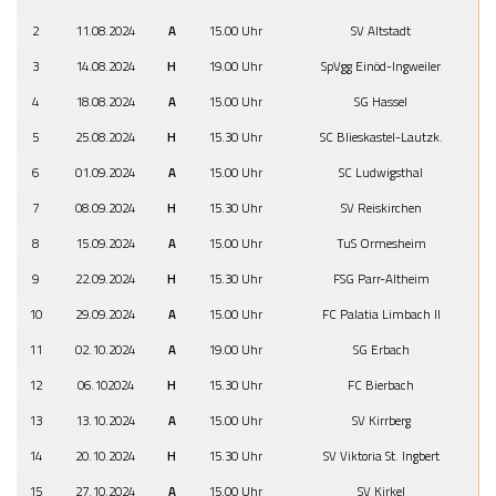
2
11.08.2024
A
15.00 Uhr
SV Altstadt
3
14.08.2024
H
19.00 Uhr
SpVgg Einöd-Ingweiler
4
18.08.2024
A
15.00 Uhr
SG Hassel
5
25.08.2024
H
15.30 Uhr
SC Blieskastel-Lautzk.
6
01.09.2024
A
15.00 Uhr
SC Ludwigsthal
7
08.09.2024
H
15.30 Uhr
SV Reiskirchen
8
15.09.2024
A
15.00 Uhr
TuS Ormesheim
9
22.09.2024
H
15.30 Uhr
FSG Parr-Altheim
10
29.09.2024
A
15.00 Uhr
FC Palatia Limbach II
11
02.10.2024
A
19.00 Uhr
SG Erbach
12
06.102024
H
15.30 Uhr
FC Bierbach
13
13.10.2024
A
15.00 Uhr
SV Kirrberg
14
20.10.2024
H
15.30 Uhr
SV Viktoria St. Ingbert
15
27.10.2024
A
15.00 Uhr
SV Kirkel