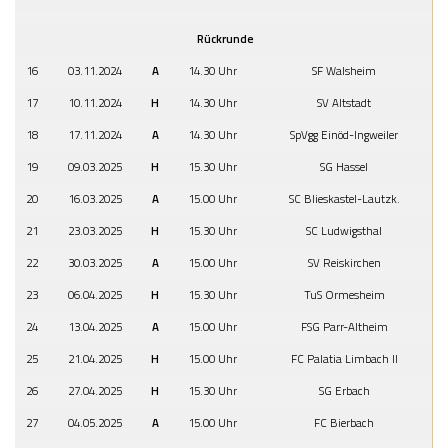
Rückrunde
16
03.11.2024
A
14.30 Uhr
SF Walsheim
17
10.11.2024
H
14.30 Uhr
SV Altstadt
18
17.11.2024
A
14.30 Uhr
SpVgg Einöd-Ingweiler
19
09.03.2025
H
15.30 Uhr
SG Hassel
20
16.03.2025
A
15.00 Uhr
SC Blieskastel-Lautzk.
21
23.03.2025
H
15.30 Uhr
SC Ludwigsthal
22
30.03.2025
A
15.00 Uhr
SV Reiskirchen
23
06.04.2025
H
15.30 Uhr
TuS Ormesheim
24
13.04.2025
A
15.00 Uhr
FSG Parr-Altheim
25
21.04.2025
H
15.00 Uhr
FC Palatia Limbach II
26
27.04.2025
H
15.30 Uhr
SG Erbach
27
04.05.2025
A
15.00 Uhr
FC Bierbach