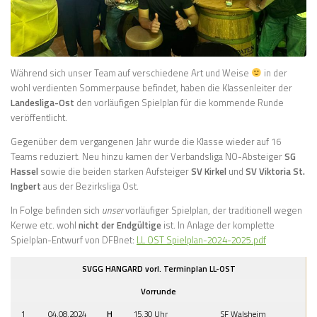
Während sich unser Team auf verschiedene Art und Weise
in der
wohl verdienten Sommerpause befindet, haben die Klassenleiter der
Landesliga-Ost
den vorläufigen Spielplan für die kommende Runde
veröffentlicht.
Gegenüber dem vergangenen Jahr wurde die Klasse wieder auf 16
Teams reduziert. Neu hinzu kamen der Verbandsliga NO-Absteiger
SG
Hassel
sowie die beiden starken Aufsteiger
SV Kirkel
und
SV Viktoria St.
Ingbert
aus der Bezirksliga Ost.
In Folge befinden sich
unser
vorläufiger Spielplan, der traditionell wegen
Kerwe etc. wohl
nicht der Endgültige
ist. In Anlage der komplette
Spielplan-Entwurf von DFBnet:
LL OST Spielplan-2024-2025.pdf
SVGG HANGARD vorl. Terminplan LL-OST
Vorrunde
1
04.08.2024
H
15.30 Uhr
SF Walsheim