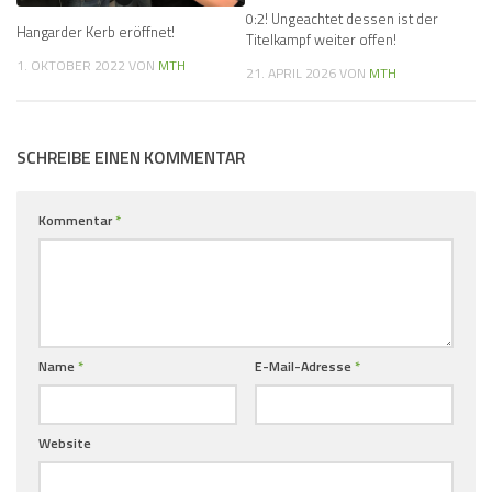
0:2! Ungeachtet dessen ist der
Hangarder Kerb eröffnet!
Titelkampf weiter offen!
1. OKTOBER 2022
VON
MTH
21. APRIL 2026
VON
MTH
SCHREIBE EINEN KOMMENTAR
Kommentar
*
Name
*
E-Mail-Adresse
*
Website