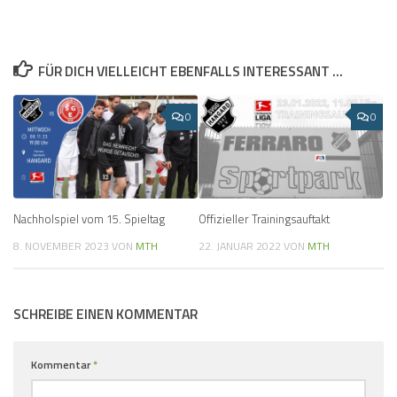
FÜR DICH VIELLEICHT EBENFALLS INTERESSANT …
0
0
Nachholspiel vom 15. Spieltag
Offizieller Trainingsauftakt
8. NOVEMBER 2023
VON
MTH
22. JANUAR 2022
VON
MTH
SCHREIBE EINEN KOMMENTAR
Kommentar
*