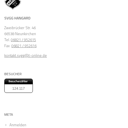
SVGG HANGARD
Zweibrücker Str. 46
66538 Neunkirchen
Tel.
06821 / 952615
Fax
06821 / 952616
kontakt.svgg@t-online.de
BESUCHER
124.117
META
Anmelden