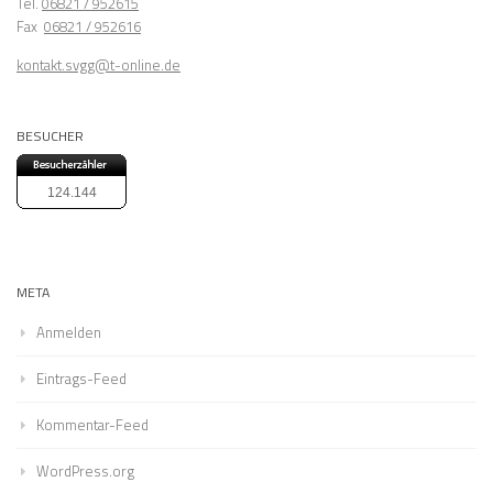
Tel.
06821 / 952615
Fax
06821 / 952616
kontakt.svgg@t-online.de
BESUCHER
124.144
META
Anmelden
Eintrags-Feed
Kommentar-Feed
WordPress.org