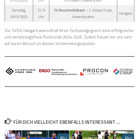
01.03.2025
Uhr
Pirmasens-Zweibrücken
Samstag,
13.15
FV Bruchmühlbach
– C-Klasse Kusel,
Hangard
09.03.2025
Uhr
Kaiserslautern
Die SVGG Hangard wünscht all ihren Testspielgegnern eine erfolgreiche
und verletzungsfreie Rückrunde 2024-2025. Zudem freuen wir uns sehr
auf euren Besuch zu diesen Vorbereitungsspielen.
FÜR DICH VIELLEICHT EBENFALLS INTERESSANT …
0
0