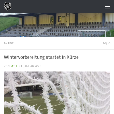
Zum Inhalt springen
AKTIVE
0
Wintervorbereitung startet in Kürze
VON
MTH
·
21. JANUAR 2025