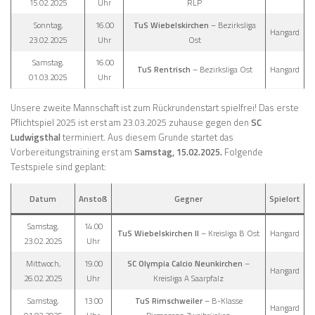
15.02.2025
Uhr
RLP
Sonntag,
16.00
TuS Wiebelskirchen
– Bezirksliga
Hangard
23.02.2025
Uhr
Ost
Samstag,
16.00
TuS Rentrisch
– Bezirksliga Ost
Hangard
01.03.2025
Uhr
Unsere zweite Mannschaft ist zum Rückrundenstart spielfrei! Das erste
Pflichtspiel 2025 ist erst am 23.03.2025 zuhause gegen den
SC
Ludwigsthal
terminiert. Aus diesem Grunde startet das
Vorbereitungstraining erst am
Samstag, 15.02.2025.
Folgende
Testspiele sind geplant:
Datum
Anstoß
Gegner
Spielort
Samstag,
14.00
TuS Wiebelskirchen II
– Kreisliga B Ost
Hangard
23.02.2025
Uhr
Mittwoch,
19.00
SC Olympia Calcio Neunkirchen
–
Hangard
26.02.2025
Uhr
Kreisliga A Saarpfalz
Samstag,
13.00
TuS Rimschweiler
– B-Klasse
Hangard