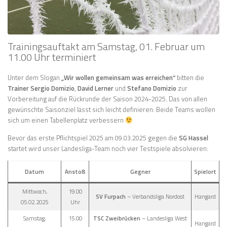
Trainingsauftakt am Samstag, 01. Februar um
11.00 Uhr terminiert
Unter dem Slogan
„Wir wollen gemeinsam was erreichen“
bitten die
Trainer Sergio Domizio
,
David Lerner
und
Stefano Domizio
zur
Vorbereitung auf die Rückrunde der Saison 2024-2025. Das von allen
gewünschte Saisonziel lässt sich leicht definieren: Beide Teams wollen
sich um einen Tabellenplatz verbessern
Bevor das erste Pflichtspiel 2025 am 09.03.2025 gegen die
SG Hassel
startet wird unser Landesliga-Team noch vier Testspiele absolvieren:
Datum
Anstoß
Gegner
Spielort
Mittwoch,
19.00
SV Furpach
– Verbandsliga Nordost
Hangard
05.02.2025
Uhr
Samstag,
15.00
TSC Zweibrücken
– Landesliga West
Hangard