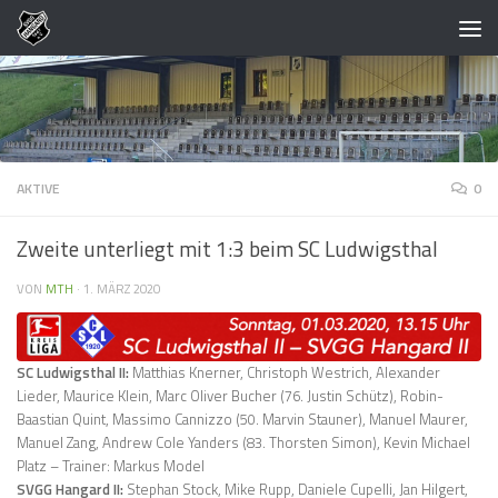
Zum Inhalt springen
AKTIVE
0
Zweite unterliegt mit 1:3 beim SC Ludwigsthal
VON
MTH
·
1. MÄRZ 2020
SC Ludwigsthal II:
Matthias Knerner, Christoph Westrich, Alexander
Lieder, Maurice Klein, Marc Oliver Bucher (76. Justin Schütz), Robin-
Baastian Quint, Massimo Cannizzo (50. Marvin Stauner), Manuel Maurer,
Manuel Zang, Andrew Cole Yanders (83. Thorsten Simon), Kevin Michael
Platz – Trainer: Markus Model
SVGG Hangard II:
Stephan Stock, Mike Rupp, Daniele Cupelli, Jan Hilgert,