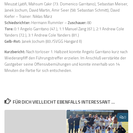
Meuzat Ljatifi, Mahsum Cakir (73. Domenico Garritano), Sebastian Meiser,
Janek Jochum, David Martin, Amir Seer (58. Sebastian Schmitt), David
Kiefer – Trainer: Niklas März
Schiedsrichter:
Hermann Rummler –
Zuschauer:
80
Tore:
0:1 Angelo Garritano (47.), 1:1 Manuel Zang (67.), 2:1 Andrew Cole
Yanders (72.), 3:1 Andrew Cole Yanders (81.)
Gelb-Rot:
Janek Jochum (83./SVGG Hangard II)
Kurzbericht:
Nach torloser 1. Halbzeit konnte Angelo Garritano kurz nach
Wiederanpfiff den Führungstreffer erzielen. Im Anschluß verstärkte der
Gastgeber seine Offensivbemühungen und konnte innerhalb von 14
Minuten die Partie für sich entscheiden.
FÜR DICH VIELLEICHT EBENFALLS INTERESSANT …
0