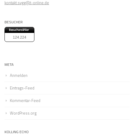
kontakt.svgg@t-online.de
BESUCHER
124.224
META
Anmelden
Eintrags-Feed
Kommentar-Feed
WordPress.org
KOLLING ECHO