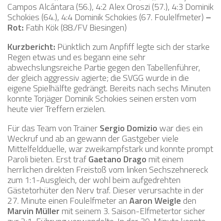
Campos Alcántara (56.), 4:2 Alex Oroszi (57.), 4:3 Dominik
Schokies (64.), 4:4 Dominik Schokies (67. Foulelfmeter)
–
Rot:
Fatih Kök (88./FV Biesingen)
Kurzbericht:
Pünktlich zum Anpfiff legte sich der starke
Regen etwas und es begann eine sehr
abwechslungsreiche Partie gegen den Tabellenführer,
der gleich aggressiv agierte; die SVGG wurde in die
eigene Spielhälfte gedrängt. Bereits nach sechs Minuten
konnte Torjäger Dominik Schokies seinen ersten vom
heute vier Treffern erzielen.
Für das Team von Trainer
Sergio Domizio
war dies ein
Weckruf und ab an gewann der Gastgeber viele
Mittelfeldduelle, war zweikampfstark und konnte prompt
Paroli bieten. Erst traf
Gaetano Drago
mit einem
herrlichen direkten Freistoß vom linken Sechszehnereck
zum 1:1-Ausgleich, der wohl beim aufgedrehten
Gästetorhüter den Nerv traf. Dieser verursachte in der
27. Minute einen Foulelfmeter an
Aaron Weigle
den
Marvin Müller
mit seinem 3. Saison-Elfmetertor sicher