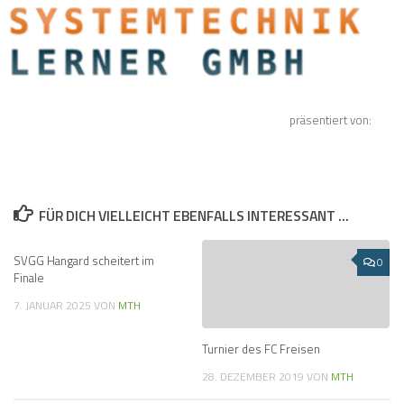
präsentiert von:
FÜR DICH VIELLEICHT EBENFALLS INTERESSANT …
SVGG Hangard scheitert im
0
0
Finale
7. JANUAR 2025
VON
MTH
Turnier des FC Freisen
28. DEZEMBER 2019
VON
MTH