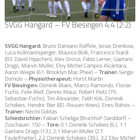
SVGG Hangard – FV Biesingen 4:4 (2:2)
SVGG Hangard:
Bruno Damiano Raffele, Jonas Drenkow,
Luca Kollmannsperger, Maurice Bölk, Francesco Nardi
(83. David Hippchen), Alex Oroszi, Fabio Lerner, Gaetano
Drago, Marvin Müller, Eloy Michel Campos Alcántara,
Aaron Weigle (61. Brooklyn Mac Phee) –
Trainer:
Sergio
Domizio –
Physiotherapeut:
Horst Martin
FV Biesingen:
Dominik Blaes, Marco Raimondo, Florian
Fuchs, Felix Akef, Dennis Mauz, Robert Peitz (79.
Sebastian Fuchs), Tim Alexander, Fatih Kök, Dominik
Schokies, Hendric Bier (82. Rouven Knies), Enes Bahsis –
Trainer:
Necmi Göktas
Schiedsrichter:
Fabian Scheliga (Bruchhof-Sanddorf) –
Zuschauer: 150 –
Tore:
0:1 Dominik Schokies (6.), 1:1
Gaetano Drago (13.), 2:1 Marvin Müller (27.
Foulelfmeter), 2:2 Dominik Schokies (39.), 3:2 Eloy Michel