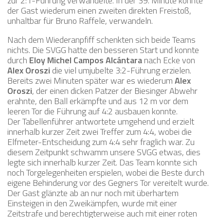
zur 2:1-Führung verwandelte. In der 39. Minute konnte
der Gast wiederum einen zweiten direkten Freistoß,
unhaltbar für Bruno Raffele, verwandeln.
Nach dem Wiederanpfiff schenkten sich beide Teams
nichts. Die SVGG hatte den besseren Start und konnte
durch
Eloy Michel Campos Alcántara
nach Ecke von
Alex Oroszi
die viel umjubelte 3:2-Führung erzielen.
Bereits zwei Minuten später war es wiederum
Alex
Oroszi
, der einen dicken Patzer der Biesinger Abwehr
erahnte, den Ball erkämpfte und aus 12 m vor dem
leeren Tor die Führung auf 4:2 ausbauen konnte.
Der Tabellenführer antwortete umgehend und erzielt
innerhalb kurzer Zeit zwei Treffer zum 4:4, wobei die
Elfmeter-Entscheidung zum 4:4 sehr fraglich war. Zu
diesem Zeitpunkt schwamm unsere SVGG etwas, dies
legte sich innerhalb kurzer Zeit. Das Team konnte sich
noch Torgelegenheiten erspielen, wobei die Beste durch
eigene Behinderung vor des Gegners Tor vereitelt wurde.
Der Gast glänzte ab an nur noch mit überhartem
Einsteigen in den Zweikämpfen, wurde mit einer
Zeitstrafe und berechtigterweise auch mit einer roten